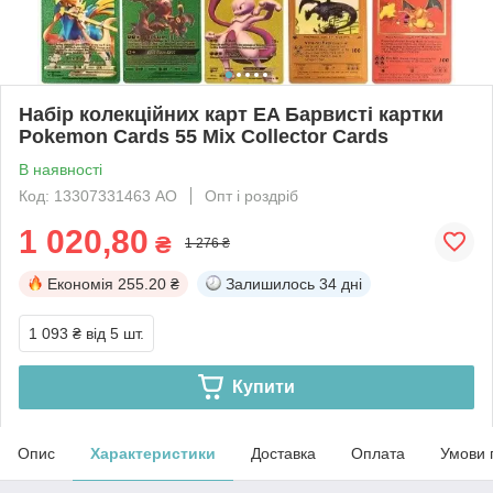
Набір колекційних карт EA Барвисті картки
Pokemon Cards 55 Mix Collector Cards
В наявності
Код: 13307331463 АО
Опт і роздріб
1 020,80
₴
1 276 ₴
Економія
255.20 ₴
Залишилось
34 дні
1 093 ₴
від 5 шт.
Купити
Опис
Характеристики
Доставка
Оплата
Умови 