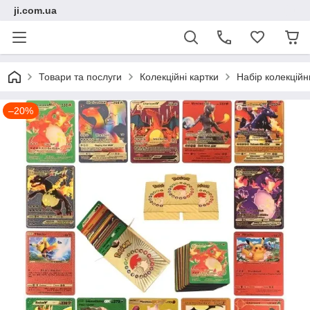
ji.com.ua
Товари та послуги
Колекційні картки
Набір колекційн
–20%