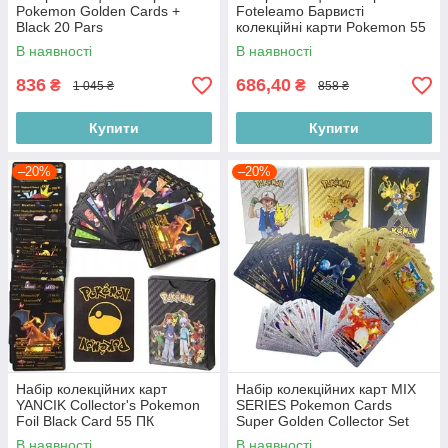
Pokemon Golden Cards +
Foteleamo Барвисті
Black 20 Pars
колекційні карти Pokemon 55
ПК
В наявності
В наявності
836
686,40
₴
₴
1 045 ₴
858 ₴
Купити
Купити
–20%
–20%
Набір колекційних карт
Набір колекційних карт MIX
YANCIK Collector's Pokemon
SERIES Pokemon Cards
Foil Black Card 55 ПК
Super Golden Collector Set
В наявності
В наявності