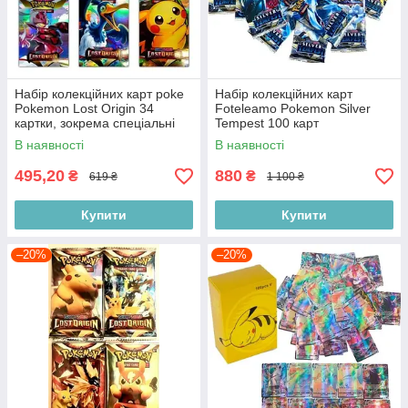
Набір колекційних карт poke
Набір колекційних карт
Pokemon Lost Origin 34
Foteleamo Pokemon Silver
картки, зокрема спеціальні
Tempest 100 карт
В наявності
В наявності
495,20
880
₴
₴
619 ₴
1 100 ₴
Купити
Купити
–20%
–20%