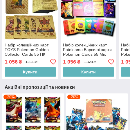
Набір колекційних карт
Набір колекційних карт
Набі
TOYS Pokemon Golden
Foteleamo Барвисті карти
Fote
Collector Cards 55 ПК
Pokemon Cards 55 Mix
Poke
Золоті
Collector Cards
Card
1 056
1 056
1 0
₴
₴
1 320 ₴
1 320 ₴
Купити
Купити
Акційні пропозиції та новинки
–20%
–20%