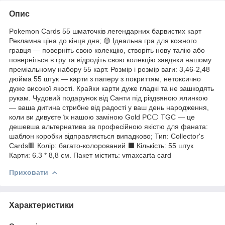
Опис
Pokemon Cards 55 шматочків легендарних барвистих карт
Рекламна ціна до кінця дня; 🟡 Ідеальна гра для кожного
гравця — поверніть свою колекцію, створіть нову талію або
поверніться в гру та відродіть свою колекцію завдяки нашому
преміальному набору 55 карт. Розмір і розмір ваги: 3,46-2,48
дюйма 55 штук — карти з паперу з покриттям, нетоксично
дуже високої якості. Крайки карти дуже гладкі та не зашкодять
рукам. Чудовий подарунок від Санти під різдвяною ялинкою
— ваша дитина стрибне від радості у ваш день народження,
коли ви дивуєте їх нашою заміною Gold PC⚪ TGC — це
дешевша альтернатива за професійною якістю для фаната:
шаблон коробки відправляється випадково; Тип: Collector's
Cards🟥 Колір: багато-колорований ⬛ Кількість: 55 штук
Карти: 6.3 * 8,8 см. Пакет містить: vmaxcarta card
Приховати
Характеристики