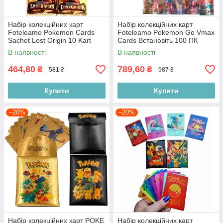
Набір колекційних карт
Набір колекційних карт
Foteleamo Pokemon Cards
Foteleamo Pokemon Go Vmax
Sachet Lost Origin 10 Kart
Cards Встановіть 100 ПК
В наявності
В наявності
464,80
789,60
₴
₴
581 ₴
987 ₴
Купити
Купити
–20%
–20%
Набір колекційних карт POKE
Набір колекційних карт