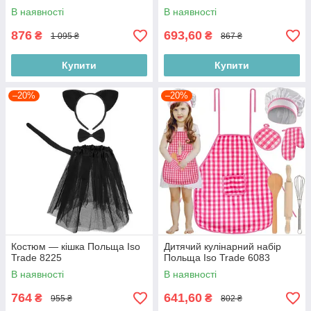
В наявності
В наявності
876
693,60
₴
₴
1 095 ₴
867 ₴
Купити
Купити
–20%
–20%
Костюм — кішка Польща Iso
Дитячий кулінарний набір
Trade 8225
Польща Iso Trade 6083
В наявності
В наявності
764
641,60
₴
₴
955 ₴
802 ₴