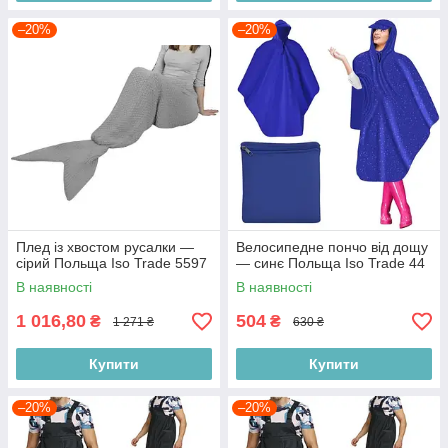
–20%
–20%
Плед із хвостом русалки —
Велосипедне пончо від дощу
сірий Польща Iso Trade 5597
— синє Польща Iso Trade 44
В наявності
В наявності
1 016,80
504
₴
₴
1 271 ₴
630 ₴
Купити
Купити
–20%
–20%