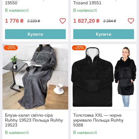
19550
Trizand 19551
В наявності
В наявності
1 776
1 827,20
₴
₴
2 220 ₴
2 284 ₴
Купити
Купити
–20%
–20%
Блуза-халат світло-сіра
Толстовка XXL — чорне
Ruhhy 19523 Польща Ruhhy
укривало Польща Ruhhy
19523
9388
В наявності
В наявності