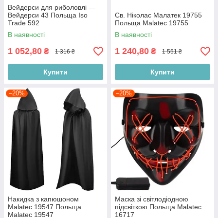
Вейдерси для риболовлі —
Вейдерси 43 Польща Iso
Св. Ніколас Малатек 19755
Trade 592
Польща Malatec 19755
В наявності
В наявності
1 052,80
1 240,80
₴
₴
1 316 ₴
1 551 ₴
Купити
Купити
–20%
–20%
Накидка з капюшоном
Маска зі світлодіодною
Malatec 19547 Польща
підсвіткою Польща Malatec
Malatec 19547
16717