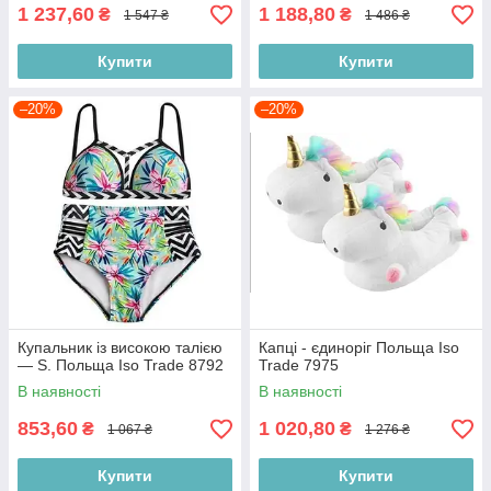
1 237,60
1 188,80
₴
₴
1 547 ₴
1 486 ₴
Купити
Купити
–20%
–20%
Купальник із високою талією
Капці - єдиноріг Польща Iso
— S. Польща Iso Trade 8792
Trade 7975
В наявності
В наявності
853,60
1 020,80
₴
₴
1 067 ₴
1 276 ₴
Купити
Купити