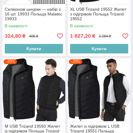
Силіконові шнурки — набір з
XL USB Trizand 19552 Жилет
16 шт. 19933 Польща Malatec
з підігрівом Польща Trizand
19933
19552
В наявності
В наявності
324,80
1 827,20
₴
₴
406 ₴
2 284 ₴
Купити
Купити
–20%
–20%
M USB Trizand 19550 Жилет
Жилет із підігрівом L USB
із підігрівом Польща Trizand
Trizand 19551 Польща