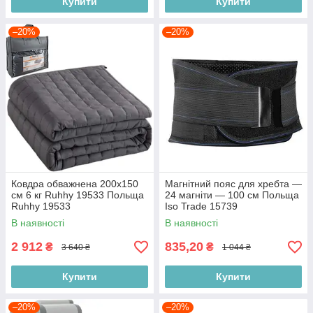
Купити
Купити
–20%
–20%
Ковдра обважнена 200х150
Магнітний пояс для хребта —
см 6 кг Ruhhy 19533 Польща
24 магніти — 100 см Польща
Ruhhy 19533
Iso Trade 15739
В наявності
В наявності
2 912
835,20
₴
₴
3 640 ₴
1 044 ₴
Купити
Купити
–20%
–20%