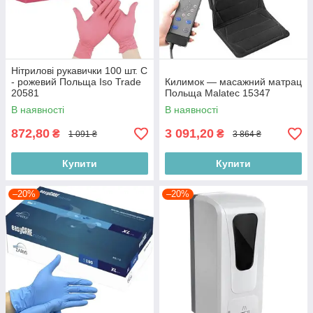
Нітрилові рукавички 100 шт. С
- рожевий Польща Iso Trade
Килимок — масажний матрац
20581
Польща Malatec 15347
В наявності
В наявності
872,80
3 091,20
₴
₴
1 091 ₴
3 864 ₴
Купити
Купити
–20%
–20%