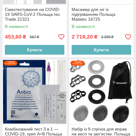
Самотестування на COVID-
Масажер для ніг із
19 SARS-CoV-2 Польща Iso
підігріванням Польща
Trade 21321
Malatec 16725
В наявності
В наявності
453,60
2 719,20
₴
₴
567 ₴
3 399 ₴
Купити
Купити
–20%
–20%
Комбінований тест 3 в 1 —
Набір із 9 стрічок для вправ
COVID-19, грип A+B Польща
на кисті та зап'ястки. Польща