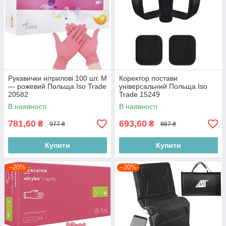
Рукавички нітрилові 100 шт. М
Коректор постави
— рожевий Польща Iso Trade
універсальний Польща Iso
20582
Trade 15249
В наявності
В наявності
781,60
693,60
₴
₴
977 ₴
867 ₴
Купити
Купити
–20%
–20%