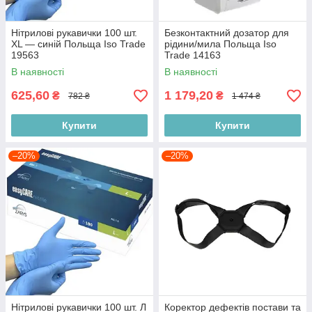
Нітрилові рукавички 100 шт.
Безконтактний дозатор для
ХL — синій Польща Iso Trade
рідини/мила Польща Iso
19563
Trade 14163
В наявності
В наявності
625,60
1 179,20
₴
₴
782 ₴
1 474 ₴
Купити
Купити
–20%
–20%
Нітрилові рукавички 100 шт. Л
Коректор дефектів постави та