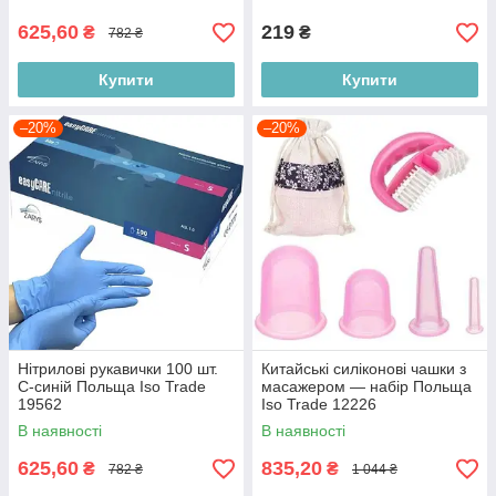
625,60
219
₴
₴
782 ₴
Купити
Купити
–20%
–20%
Нітрилові рукавички 100 шт.
Китайські силіконові чашки з
С-синій Польща Iso Trade
масажером — набір Польща
19562
Iso Trade 12226
В наявності
В наявності
625,60
835,20
₴
₴
782 ₴
1 044 ₴