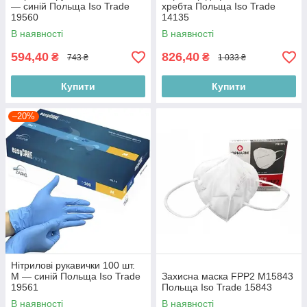
— синій Польща Iso Trade
хребта Польща Iso Trade
19560
14135
В наявності
В наявності
594,40
826,40
₴
₴
743 ₴
1 033 ₴
Купити
Купити
–20%
Нітрилові рукавички 100 шт.
М — синій Польща Iso Trade
Захисна маска FPP2 M15843
19561
Польща Iso Trade 15843
В наявності
В наявності