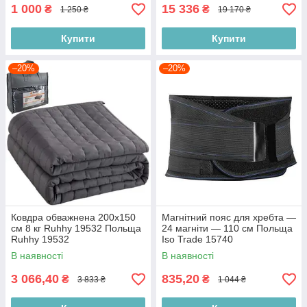
1 000
15 336
₴
₴
1 250 ₴
19 170 ₴
Купити
Купити
–20%
–20%
Ковдра обважнена 200х150
Магнітний пояс для хребта —
см 8 кг Ruhhy 19532 Польща
24 магніти — 110 см Польща
Ruhhy 19532
Iso Trade 15740
В наявності
В наявності
3 066,40
835,20
₴
₴
3 833 ₴
1 044 ₴