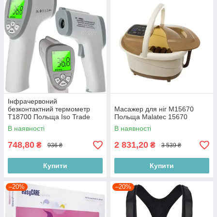
Інфрачервоний
безконтактний термометр
Масажер для ніг M15670
T18700 Польща Iso Trade
Польща Malatec 15670
18700
В наявності
В наявності
748,80
2 831,20
₴
₴
936 ₴
3 539 ₴
Купити
Купити
–20%
–20%