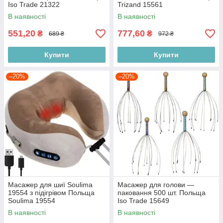
Iso Trade 21322
Trizand 15561
В наявності
В наявності
551,20
777,60
₴
₴
689 ₴
972 ₴
Купити
Купити
–20%
–20%
Масажер для шиї Soulima
Масажер для голови —
19554 з підігрівом Польща
паковання 500 шт. Польща
Soulima 19554
Iso Trade 15649
В наявності
В наявності