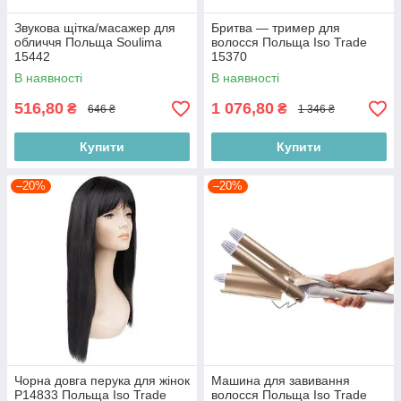
Звукова щітка/масажер для
Бритва — тример для
обличчя Польща Soulima
волосся Польща Iso Trade
15442
15370
В наявності
В наявності
516,80
1 076,80
₴
₴
646 ₴
1 346 ₴
Купити
Купити
–20%
–20%
Чорна довга перука для жінок
Машина для завивання
P14833 Польща Iso Trade
волосся Польща Iso Trade