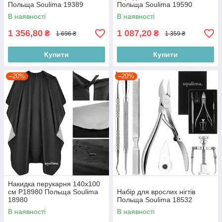
Польща Soulima 19389
Польща Soulima 19590
В наявності
В наявності
1 356,80
1 087,20
₴
₴
1 696 ₴
1 359 ₴
Купити
Купити
–20%
–20%
Накидка перукарня 140х100
см P18980 Польща Soulima
Набір для врослих нігтів
18980
Польща Soulima 18532
В наявності
В наявності