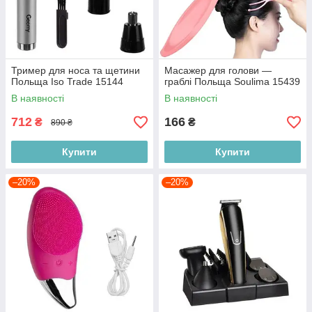
Тример для носа та щетини
Масажер для голови —
Польща Iso Trade 15144
граблі Польща Soulima 15439
В наявності
В наявності
712
166
₴
₴
890 ₴
Купити
Купити
–20%
–20%