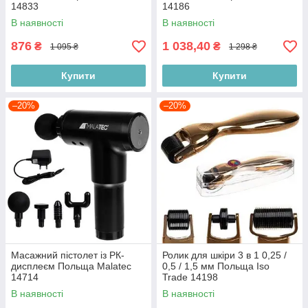
14833
14186
В наявності
В наявності
876
1 038,40
₴
₴
1 095 ₴
1 298 ₴
Купити
Купити
–20%
–20%
Масажний пістолет із РК-
Ролик для шкіри 3 в 1 0,25 /
дисплеєм Польща Malatec
0,5 / 1,5 мм Польща Iso
14714
Trade 14198
В наявності
В наявності