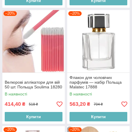
Купити
Купити
–20%
–20%
Флакон для чоловічих
Велюрові аплікатори для вій
парфумів — набір Польща
50 шт. Польща Soulima 18280
Malatec 17888
В наявності
В наявності
414,40
563,20
₴
₴
518 ₴
704 ₴
Купити
Купити
–20%
–20%