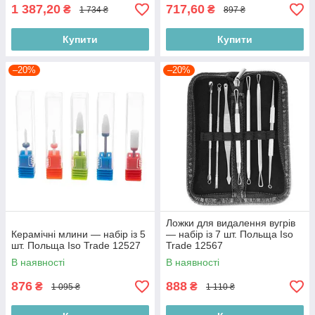
1 387,20
717,60
₴
₴
1 734 ₴
897 ₴
Купити
Купити
–20%
–20%
Ложки для видалення вугрів
Керамічні млини — набір із 5
— набір із 7 шт. Польща Iso
шт. Польща Iso Trade 12527
Trade 12567
В наявності
В наявності
876
888
₴
₴
1 095 ₴
1 110 ₴