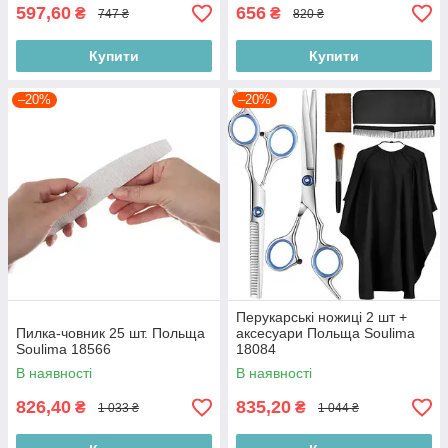
597,60
656
₴
₴
747 ₴
820 ₴
Купити
Купити
–20%
–20%
Перукарські ножиці 2 шт +
Пилка-човник 25 шт. Польща
аксесуари Польща Soulima
Soulima 18566
18084
В наявності
В наявності
826,40
835,20
₴
₴
1 033 ₴
1 044 ₴