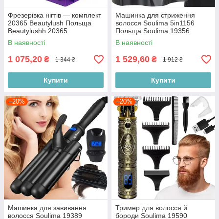
Фрезерівка нігтів — комплект
Машинка для стриження
20365 Beautylush Польща
волосся Soulima 5in1156
Beautylushh 20365
Польща Soulima 19356
В наявності
В наявності
1 075,20
1 529,60
₴
₴
1 344 ₴
1 912 ₴
Купити
Купити
–20%
–20%
Машинка для завивання
Тример для волосся й
волосся Soulima 19389
бороди Soulima 19590