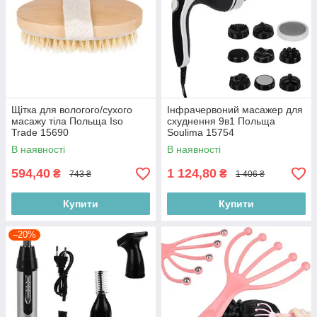
Щітка для вологого/сухого
Інфрачервоний масажер для
масажу тіла Польща Iso
схуднення 9в1 Польща
Trade 15690
Soulima 15754
В наявності
В наявності
594,40
1 124,80
₴
₴
743 ₴
1 406 ₴
Купити
Купити
–20%