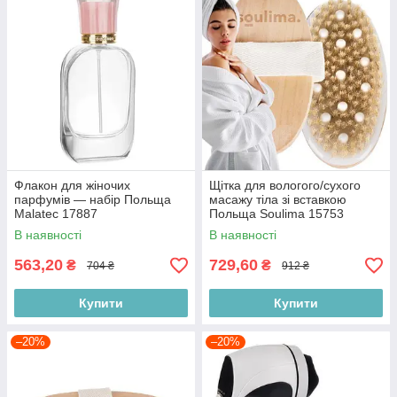
Флакон для жіночих
Щітка для вологого/сухого
парфумів — набір Польща
масажу тіла зі вставкою
Malatec 17887
Польща Soulima 15753
В наявності
В наявності
563,20
729,60
₴
₴
704 ₴
912 ₴
Купити
Купити
–20%
–20%