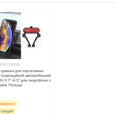
DP632248INN
-тримачі для портативних
 Гравітаційний автомобільний
IU 4.7″–6.5″ для смартфона з
ацією Польща
наявності
в роздріб