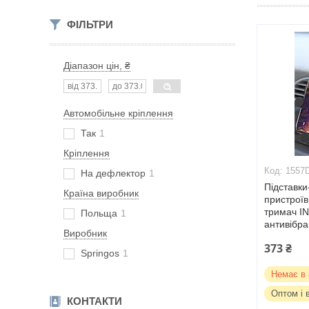
ФІЛЬТРИ
Діапазон цін, ₴
Автомобільне кріплення
Так
1
Кріплення
1557
На дефлектор
1
Підставки
Країна виробник
пристроїв
тримач IN
Польща
1
антивібр
Виробник
373 ₴
Springos
1
Немає в 
Оптом і 
КОНТАКТИ