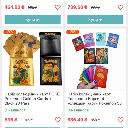
464,80
789,60
₴
₴
581 ₴
987 ₴
Купити
Купити
–20%
–20%
Набір колекційних карт POKE
Набір колекційних карт
Pokemon Golden Cards +
Foteleamo Барвисті
Black 20 Pars
колекційні карти Pokemon 55
ПК
В наявності
В наявності
836
686,40
₴
₴
1 045 ₴
858 ₴