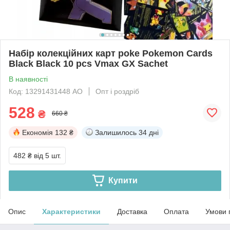
Набір колекційних карт poke Pokemon Cards
Black Black 10 pcs Vmax GX Sachet
В наявності
Код: 13291431448 АО
Опт і роздріб
528
₴
660 ₴
Економія
132 ₴
Залишилось
34 дні
482 ₴
від 5 шт.
Купити
Опис
Характеристики
Доставка
Оплата
Умови 