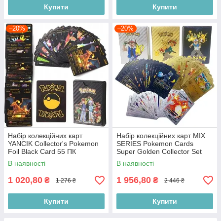
Купити
Купити
–20%
–20%
Набір колекційних карт
Набір колекційних карт MIX
YANCIK Collector's Pokemon
SERIES Pokemon Cards
Foil Black Card 55 ПК
Super Golden Collector Set
В наявності
В наявності
1 020,80
1 956,80
₴
₴
1 276 ₴
2 446 ₴
Купити
Купити