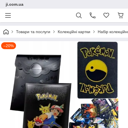
ji.com.ua
Товари та послуги
Колекційні картки
Набір колекційн
–20%