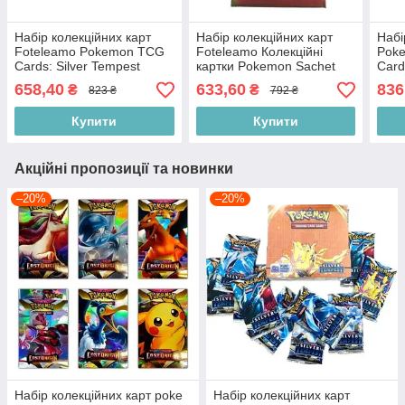
Набір колекційних карт
Набір колекційних карт
Набі
Foteleamo Pokemon TCG
Foteleamo Колекційні
Poke
Cards: Silver Tempest
картки Pokemon Sachet
Card
Booster 85092
Color 10 Sg
658,40
633,60
836
₴
₴
823 ₴
792 ₴
Купити
Купити
Акційні пропозиції та новинки
–20%
–20%
Набір колекційних карт poke
Набір колекційних карт