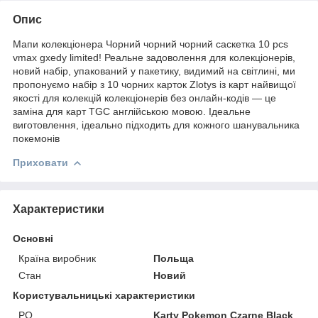
Опис
Мапи колекціонера Чорний чорний чорний саскетка 10 pcs
vmax gxedy limited! Реальне задоволення для колекціонерів,
новий набір, упакований у пакетику, видимий на світлині, ми
пропонуємо набір з 10 чорних карток Zlotys із карт найвищої
якості для колекцій колекціонерів без онлайн-кодів — це
заміна для карт TGC англійською мовою. Ідеальне
виготовлення, ідеально підходить для кожного шанувальника
покемонів
Приховати
Характеристики
Основні
Країна виробник
Польща
Стан
Новий
Користувальницькі характеристики
PO
Karty Pokemon Czarne Black