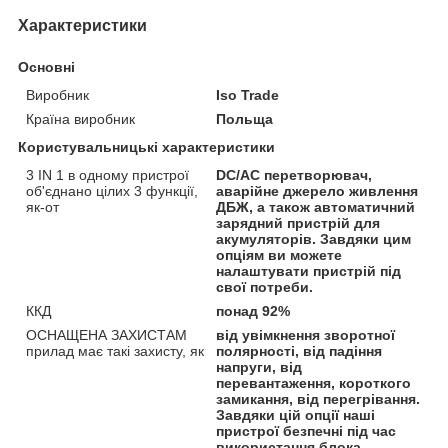
Характеристики
Основні
Виробник
Iso Trade
Країна виробник
Польща
Користувальницькі характеристики
3 IN 1 в одному пристрої
DC/AC перетворювач,
об'єднано цілих 3 функції,
аварійне джерело живлення
як-от
ДБЖ, а також автоматичний
зарядний пристрій для
акумуляторів. Завдяки цим
опціям ви можете
налаштувати пристрій під
свої потреби.
ККД
понад 92%
ОСНАЩЕНА ЗАХИСТАМ
від увімкнення зворотної
прилад має такі захисту, як
полярності, від падіння
напруги, від
перевантаження, короткого
замикання, від перегрівання.
Завдяки цій опції наші
пристрої безпечні під час
використання блока