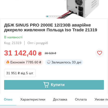
ДБЖ SINUS PRO 2000E 12/230В аварійне
джерело живлення Польща Iso Trade 21319
В наявності
Код: 21319
Опт і роздріб
31 142,40
₴
38 928 ₴
Економія
7785.60 ₴
Залишилось
33 дні
31 951 ₴
від 5 шт.
Купити
Опис
Характеристики
Доставка
Оплата
Умови п