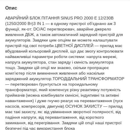
Опис
АВАРІЙНИЙ БЛОК ПІТАННЯ SINUS PRO 2000 E 12/230В
(1250/2000 Вт)3 IN 1 — в одному пристрої об'єднано аж 3
функції, як-от: DC/AC перетворювач, аварійне джерело
живлення ДБЖ, а також автоматичний зарядний пристрій для
акумуляторів. Завдяки цим опціям ви можете налаштувати
пристрій під свої потреби.ЦВЕТНОЇ ДИСПЛЕЙ — прилад має
вбудований кольоровий дисплей, що дає змогу контролювати
найважливіші параметри роботи системи: напруга мережі,
напруга акумулятора, стан заряду і ємність акумулятора
тощо. Завдяки цій опції ми знаємо, скільки пропрацює
комп'ютер після вимкнення живлення або наскільки
заряджений акумулятор.ТОРОДІДАЛЬНИЙ ТРАНСФОРМАТОР
— перетворювач ґрунтується на тороидальному
трансформаторі, який компенсує різну реактивну потужність
приймачів (можна комбінувати ємнісні, індуктивні та активні
навантаження) і дуже гнучко реагує на перевантаження (пуск
насосів, компресорів, двигунів).ОСУНОК ЗАХИСТУ — прилад
має такі захисту, як: від увімкнення зворотної полярності, від
падіння напруги, від перевантаження, від короткого
замикання, від перегрівання. Завдяки цій опції наші пристрої
безпечні під час використання блока