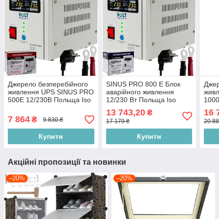
Джерело безперебійного
SINUS PRO 800 E Блок
Джер
живлення UPS SINUS PRO
аварійного живлення
жив
500E 12/230В Польща Iso
12/230 Вт Польща Iso
100
Trade 20783
Trade 20691
Iso 
13 743,20
16 
₴
7 864
₴
9 830 ₴
17 179 ₴
20 88
Купити
Купити
Акційні пропозиції та новинки
–20%
–20%