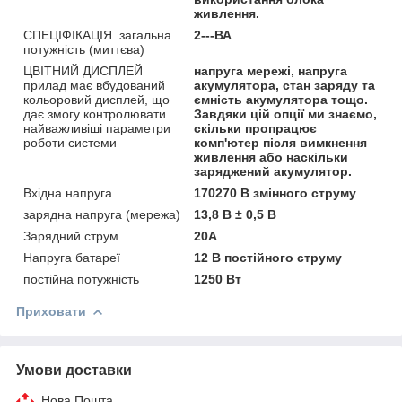
живлення.
СПЕЦІФІКАЦІЯ загальна
2---ВА
потужність (миттєва)
ЦВІТНИЙ ДИСПЛЕЙ
напруга мережі, напруга
прилад має вбудований
акумулятора, стан заряду та
кольоровий дисплей, що
ємність акумулятора тощо.
дає змогу контролювати
Завдяки цій опції ми знаємо,
найважливіші параметри
скільки пропрацює
роботи системи
комп'ютер після вимкнення
живлення або наскільки
заряджений акумулятор.
Вхідна напруга
170270 В змінного струму
зарядна напруга (мережа)
13,8 В ± 0,5 В
Зарядний струм
20А
Напруга батареї
12 В постійного струму
постійна потужність
1250 Вт
Приховати
Умови доставки
Нова Пошта