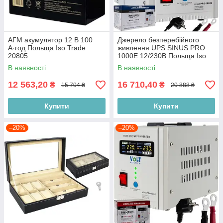
АГМ акумулятор 12 В 100
Джерело безперебійного
А·год Польща Iso Trade
живлення UPS SINUS PRO
20805
1000E 12/230В Польща Iso
Trade 20784
В наявності
В наявності
12 563,20
16 710,40
₴
₴
15 704 ₴
20 888 ₴
Купити
Купити
–20%
–20%