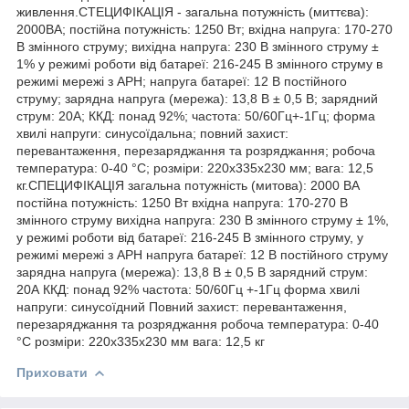
живлення.СТЕЦИФІКАЦІЯ - загальна потужність (миттєва):
2000ВА; постійна потужність: 1250 Вт; вхідна напруга: 170-270
В змінного струму; вихідна напруга: 230 В змінного струму ±
1% у режимі роботи від батареї: 216-245 В змінного струму в
режимі мережі з АРН; напруга батареї: 12 В постійного
струму; зарядна напруга (мережа): 13,8 В ± 0,5 В; зарядний
струм: 20А; ККД: понад 92%; частота: 50/60Гц+-1Гц; форма
хвилі напруги: синусоїдальна; повний захист:
перевантаження, перезаряджання та розряджання; робоча
температура: 0-40 °C; розміри: 220х335х230 мм; вага: 12,5
кг.СПЕЦИФІКАЦІЯ загальна потужність (митова): 2000 ВА
постійна потужність: 1250 Вт вхідна напруга: 170-270 В
змінного струму вихідна напруга: 230 В змінного струму ± 1%,
у режимі роботи від батареї: 216-245 В змінного струму, у
режимі мережі з АРН напруга батареї: 12 В постійного струму
зарядна напруга (мережа): 13,8 В ± 0,5 В зарядний струм:
20А ККД: понад 92% частота: 50/60Гц +-1Гц форма хвилі
напруги: синусоїдний Повний захист: перевантаження,
перезаряджання та розряджання робоча температура: 0-40
°C розміри: 220x335x230 мм вага: 12,5 кг
Приховати