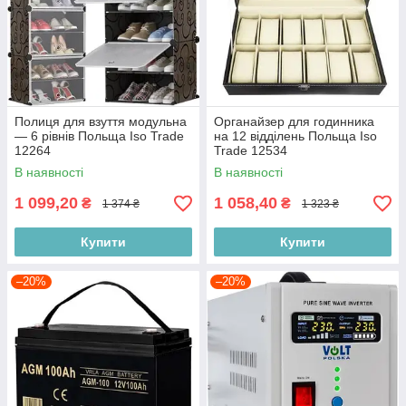
Полиця для взуття модульна
Органайзер для годинника
— 6 рівнів Польща Iso Trade
на 12 відділень Польща Iso
12264
Trade 12534
В наявності
В наявності
1 099,20
1 058,40
₴
₴
1 374 ₴
1 323 ₴
Купити
Купити
–20%
–20%