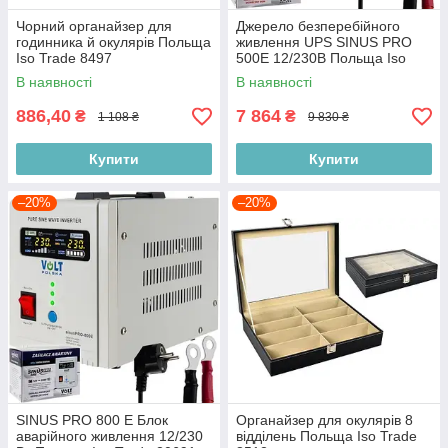
Чорний органайзер для
Джерело безперебійного
годинника й окулярів Польща
живлення UPS SINUS PRO
Iso Trade 8497
500E 12/230В Польща Iso
Trade 20783
В наявності
В наявності
886,40
7 864
₴
₴
1 108 ₴
9 830 ₴
Купити
Купити
–20%
–20%
SINUS PRO 800 E Блок
Органайзер для окулярів 8
аварійного живлення 12/230
відділень Польща Iso Trade