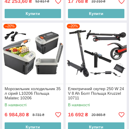
42 253,60
17 768
₴
₴
52 817 ₴
22 210 ₴
Купити
Купити
–20%
–20%
Морозильник холодильник 35
Електричний скутер 250 W 24
л сірий L10206 Польща
V 8 Ah Болт Польща Kruzzel
Malatec 10206
10711
В наявності
В наявності
6 984,80
16 692
₴
₴
8 731 ₴
20 865 ₴
Купити
Купити