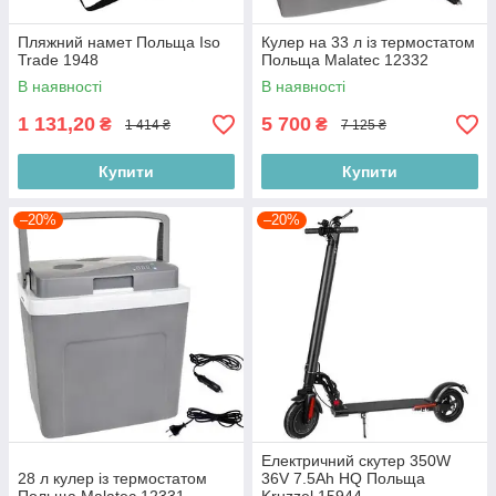
Пляжний намет Польща Iso
Кулер на 33 л із термостатом
Trade 1948
Польща Malatec 12332
В наявності
В наявності
1 131,20
5 700
₴
₴
1 414 ₴
7 125 ₴
Купити
Купити
–20%
–20%
Електричний скутер 350W
28 л кулер із термостатом
36V 7.5Ah HQ Польща