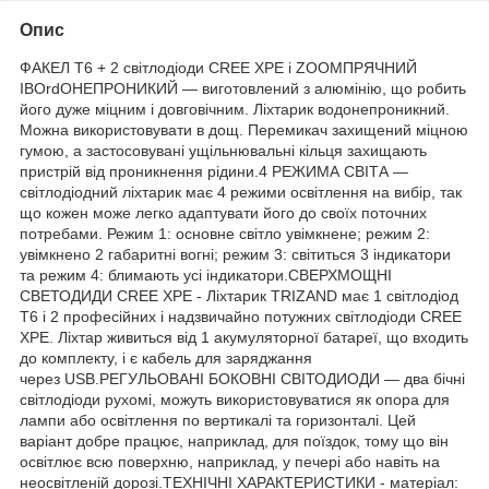
Опис
ФАКЕЛ T6 + 2 світлодіоди CREE XPE і ZOOMПРЯЧНИЙ
ІВОrdОНЕПРОНИКИЙ — виготовлений з алюмінію, що робить
його дуже міцним і довговічним. Ліхтарик водонепроникний.
Можна використовувати в дощ. Перемикач захищений міцною
гумою, а застосовувані ущільнювальні кільця захищають
пристрій від проникнення рідини.4 РЕЖИМА СВІТА —
світлодіодний ліхтарик має 4 режими освітлення на вибір, так
що кожен може легко адаптувати його до своїх поточних
потребами. Режим 1: основне світло увімкнене; режим 2:
увімкнено 2 габаритні вогні; режим 3: світиться 3 індикатори
та режим 4: блимають усі індикатори.СВЕРХМОЩНІ
СВЕТОДИДИ CREE XPE - Ліхтарик TRIZAND має 1 світлодіод
T6 і 2 професійних і надзвичайно потужних світлодіоди CREE
XPE. Ліхтар живиться від 1 акумуляторної батареї, що входить
до комплекту, і є кабель для заряджання
через USB.РЕГУЛЬОВАНІ БОКОВНІ СВІТОДИОДИ — два бічні
світлодіоди рухомі, можуть використовуватися як опора для
лампи або освітлення по вертикалі та горизонталі. Цей
варіант добре працює, наприклад, для поїздок, тому що він
освітлює всю поверхню, наприклад, у печері або навіть на
неосвітленій дорозі.ТЕХНІЧНІ ХАРАКТЕРИСТИКИ - матеріал: