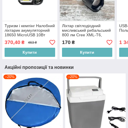
Туризм і кемпінг Налобний
Ліхтар світлодіодний
USB-
ліхтарик акумуляторний
мисливський рибальський
Поль
18650 MicroUSB 10Вт
800 лм Cree XML-T6,
XPE+COB 280лм
тактичний ліхтарик з
370,40
170
1 3
₴
₴
463 ₴
світлодіодний Польща
акумулятором, Zoom
Купити
Купити
Акційні пропозиції та новинки
–20%
–20%