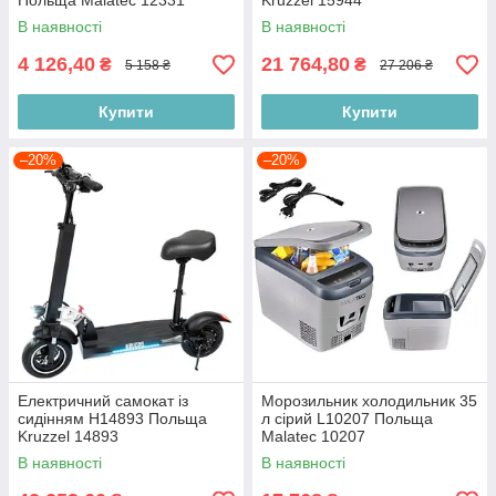
Польща Malatec 12331
Kruzzel 15944
В наявності
В наявності
4 126,40
21 764,80
₴
₴
5 158 ₴
27 206 ₴
Купити
Купити
–20%
–20%
Електричний самокат із
Морозильник холодильник 35
сидінням H14893 Польща
л сірий L10207 Польща
Kruzzel 14893
Malatec 10207
В наявності
В наявності