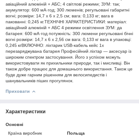
авіаційний алюміній + АБС; 4 світлові режими; ЗУМ: так;
акумулятор: 600 мА·год; 300 люменів; регульовані габаритні
вогні; розміри: 14,7 х 6 х 2,5 см; вага: 0,133 кг; вага в
пакованні: 0,245 кг.ТЕХНІЧНІ ХАРАКТЕРИСТИКИ: матеріал:
авіаційний алюміній + АБС 4 режими освітлення ЗУМ: да
батарея: 600 мА·год потужність: 300 люмени регульовані бічні
вогні розміри: 14,7 х 6 х 2,56 см вага: 0,133 кг вага в упаковці:
0,245 кгВКЛЮЧНО: ліхтарик USB-кабель кейс 1x
перезаряджувана батарея Професійний ліхтар — аксесуар із
широким спектром застосування. Його з успіхом можуть
використовувати як прихильники природи, так і мисливці. Він
також добре працює для домашнього використання. Також це
буде дуже гарним рішенням для велосипедистів і
шанувальників піших прогулянок.
Приховати
Характеристики
Основні
Країна виробник
Польща