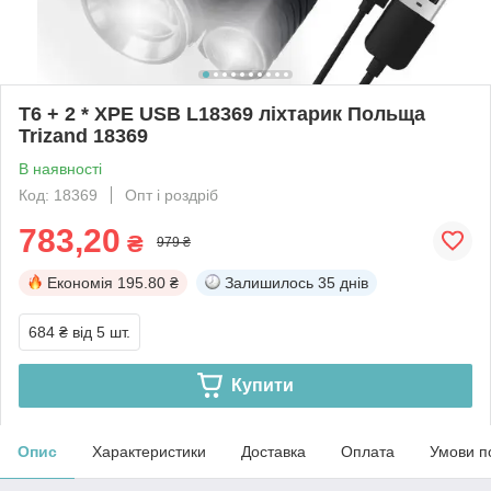
T6 + 2 * XPE USB L18369 ліхтарик Польща
Trizand 18369
В наявності
Код: 18369
Опт і роздріб
783,20
₴
979 ₴
Економія
195.80 ₴
Залишилось
35 днів
684 ₴
від 5 шт.
Купити
Опис
Характеристики
Доставка
Оплата
Умови п