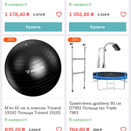
В наявності
В наявності
1 178,40
1 052,80
₴
₴
1 473 ₴
1 316 ₴
Купити
Купити
–20%
–20%
Трамплінна драбина 90 см
М'яч 65 см із помпою Trizand
D7983 Польща Iso Trade
19182 Польща Trizand 19182
7983
В наявності
В наявності
835,20
764,80
₴
₴
1 044 ₴
956 ₴