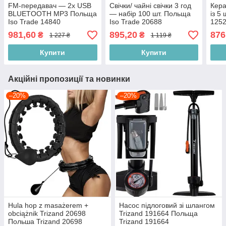
FM-передавач — 2x USB
Свічки/ чайні свічки 3 год
Кера
BLUETOOTH MP3 Польща
— набір 100 шт. Польща
із 5
Iso Trade 14840
Iso Trade 20688
125
981,60
895,20
876
₴
₴
1 227 ₴
1 119 ₴
Купити
Купити
Акційні пропозиції та новинки
–20%
–20%
Hula hop z masażerem +
Насос підлоговий зі шлангом
obciążnik Trizand 20698
Trizand 191664 Польща
Польша Trizand 20698
Trizand 191664