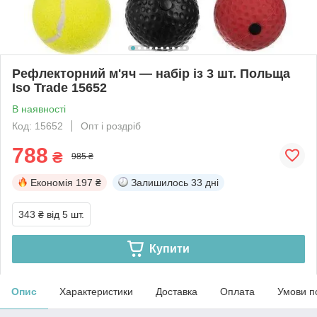
Рефлекторний м'яч — набір із 3 шт. Польща
Iso Trade 15652
В наявності
Код: 15652
Опт і роздріб
788
₴
985 ₴
Економія
197 ₴
Залишилось
33 дні
343 ₴
від 5 шт.
Купити
Опис
Характеристики
Доставка
Оплата
Умови п