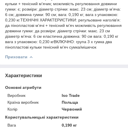
кульки + тенісний м'ячик; можливість регулювання довжини
гумки: є; розміри: діаметр стрічки: макс. 23 см; діаметр м'яча:
6 см; довжина гумки: 90 см; вага: 0,190 кг; вага з упаковкою:
0,230 кг.ТЕХНІЧНІ ХАРАКТЕРИСТИКИ: регульоване наголів'я:
да пінопластові м'ячі + тенісний м'яч можливість регулювання
довжини гумки: да розміри: діаметр стрічки: макс. 23 см
діаметр м'яча: 6 см еластична довжина: 90 см вага: 0,190 кг
вага з упаковкою: 0,230 кгВКЛЮЧНО: група 3 х гумка два
пінопластові кульки тенісний м'яч сумка/мішечок
Приховати
Характеристики
Основні атрибути
Виробник
Iso Trade
Країна виробник
Польща
Колір
Червоний
Користувальницькі характеристики
Вага
0,190 кг