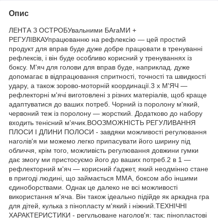
Опис
ЛЕНТА З ОСТРОБУвальними БАraМИ +
РЕГУЛІВКАУпрацюванню на рефлексію — цей простий
продукт для вправ буде дуже добре працювати в тренуванні
рефлексів, і він буде особливо корисний у тренуваннях із
боксу. М'яч для голови для вправ буде, наприклад. дуже
допомагає в відпрацювання спритності, точності та швидкості
удару, а також зорово-моторній координації.3 х М'ЯЧ —
рефлекторні м'ячі виготовлені з різних матеріалів, щоб краще
адаптуватися до ваших потреб. Чорний із поролону м'який,
червоний теж із поролону — жорсткий. Додатково до набору
входить тенісний м'ячик.ВООЗМОЖНІСТЬ РЕГУЛИВАННЯ
ПЛОСИ І ДЛИНИ ПОЛОСИ - завдяки можливості регулювання
наголів'я ми можемо легко припасувати його ширину під
обличчя, крім того, можливість регулювання довжини гумки
дає змогу ми пристосуємо його до ваших потреб.2 в 1 —
рефлекторний м'яч — корисний ґаджет, який неодмінно стане
в пригоді людині, що займається ММА, боксом або іншими
єдиноборствами. Однак це далеко не всі можливості
використання м'яча. Він також ідеально підійде як аркадна гра
для дітей, кулька з пінопласту м'який і ніжний.ТЕХНІЧНІ
ХАРАКТЕРИСТИКИ - регульоване наголов'я: так; пінопластові