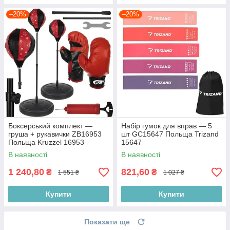
–20%
–20%
Боксерський комплект —
Набір гумок для вправ — 5
груша + рукавички ZB16953
шт GC15647 Польща Trizand
Польща Kruzzel 16953
15647
В наявності
В наявності
1 240,80
821,60
₴
₴
1 551 ₴
1 027 ₴
Купити
Купити
Показати ще