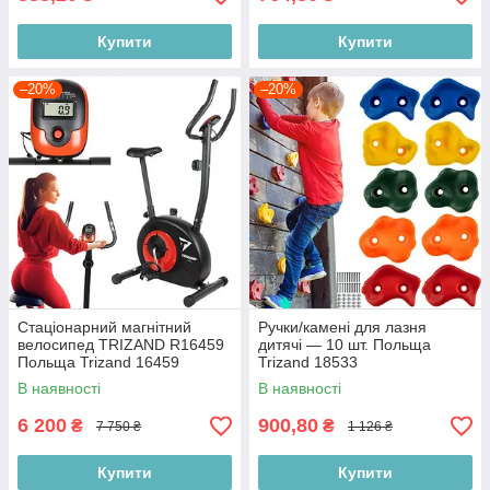
Купити
Купити
–20%
–20%
Стаціонарний магнітний
Ручки/камені для лазня
велосипед TRIZAND R16459
дитячі — 10 шт. Польща
Польща Trizand 16459
Trizand 18533
В наявності
В наявності
6 200
900,80
₴
₴
7 750 ₴
1 126 ₴
Купити
Купити