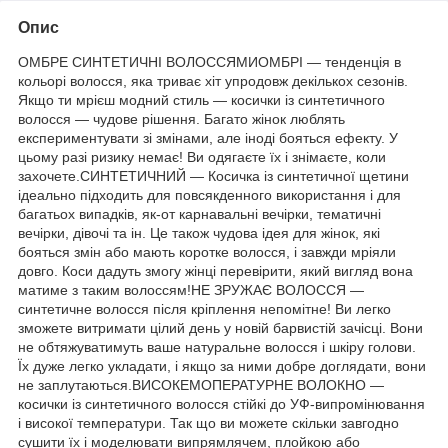
Опис
ОМБРЕ СИНТЕТИЧНІ ВОЛОССЯМИОМБРІ — тенденція в
кольорі волосся, яка триває хіт упродовж декількох сезонів.
Якщо ти мрієш модний стиль — косички із синтетичного
волосся — чудове рішення. Багато жінок люблять
експериментувати зі змінами, але іноді бояться ефекту. У
цьому разі ризику немає! Ви одягаєте їх і знімаєте, коли
захочете.СИНТЕТИЧНИЙ — Косичка із синтетичної щетини
ідеально підходить для повсякденного використання і для
багатьох випадків, як-от карнавальні вечірки, тематичні
вечірки, дівочі та ін. Це також чудова ідея для жінок, які
бояться змін або мають коротке волосся, і завжди мріяли
довго. Коси дадуть змогу жінці перевірити, який вигляд вона
матиме з таким волоссям!НЕ ЗРУЖАЄ ВОЛОССЯ —
синтетичне волосся після кріплення непомітне! Ви легко
зможете витримати цілий день у новій барвистій зачісці. Вони
не обтяжуватимуть ваше натуральне волосся і шкіру голови.
Їх дуже легко укладати, і якщо за ними добре доглядати, вони
не заплутаються.ВИСОКЕМОПЕРАТУРНЕ ВОЛОКНО —
косички із синтетичного волосся стійкі до УФ-випромінювання
і високої температури. Так що ви можете скільки завгодно
сушити їх і моделювати випрямлячем, плойкою або