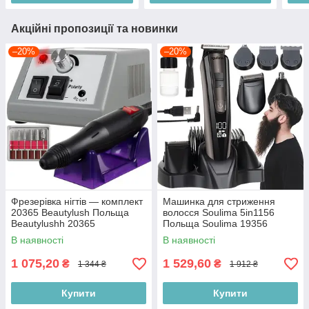
Акційні пропозиції та новинки
–20%
–20%
Фрезерівка нігтів — комплект
Машинка для стриження
20365 Beautylush Польща
волосся Soulima 5in1156
Beautylushh 20365
Польща Soulima 19356
В наявності
В наявності
1 075,20
1 529,60
₴
₴
1 344 ₴
1 912 ₴
Купити
Купити