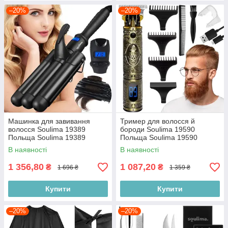
–20%
–20%
Машинка для завивання
Тример для волосся й
волосся Soulima 19389
бороди Soulima 19590
Польща Soulima 19389
Польща Soulima 19590
В наявності
В наявності
1 356,80
1 087,20
₴
₴
1 696 ₴
1 359 ₴
Купити
Купити
–20%
–20%