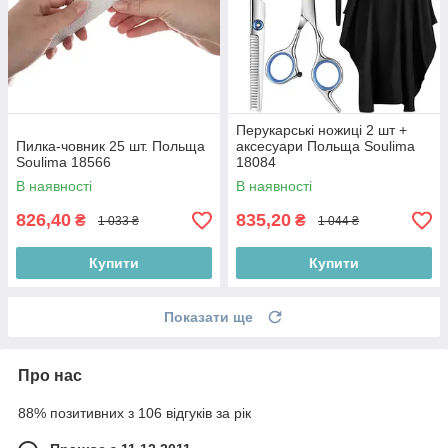
Перукарські ножиці 2 шт +
Пилка-човник 25 шт. Польща
аксесуари Польща Soulima
Soulima 18566
18084
В наявності
В наявності
826,40
835,20
₴
₴
1 033 ₴
1 044 ₴
Купити
Купити
Показати ще
Про нас
88% позитивних з 106 відгуків за рік