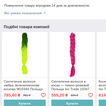
Повернення товару впродовж 14 днів за домовленістю
Всі умови повернення
Подібні товари компанії
Синтетичне волосся
Синтетичне волосся в
Коси
омбре зелене/неонове
косах — темно-рожевий
воло
косички W10344 Польща
Польща Iso Trade 10347
Iso 
Iso Trade 10344
785,60
555,20
614
₴
₴
982 ₴
694 ₴
Купити
Купити