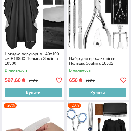
Накидка перукарня 140х100
см P18980 Польща Soulima
Набір для врослих нігтів
18980
Польща Soulima 18532
В наявності
В наявності
597,60
656
₴
₴
747 ₴
820 ₴
Купити
Купити
–20%
–20%