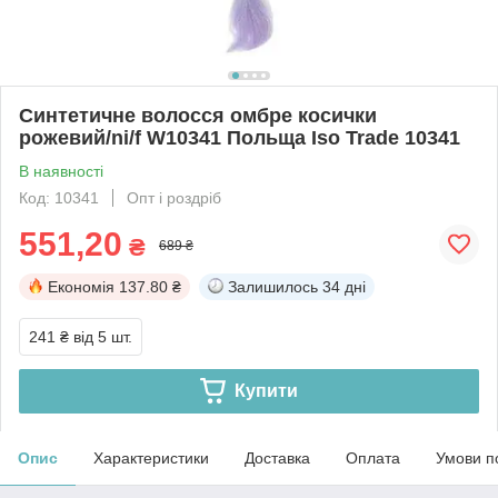
Синтетичне волосся омбре косички
рожевий/ni/f W10341 Польща Iso Trade 10341
В наявності
Код: 10341
Опт і роздріб
551,20
₴
689 ₴
Економія
137.80 ₴
Залишилось
34 дні
241 ₴
від 5 шт.
Купити
Опис
Характеристики
Доставка
Оплата
Умови п