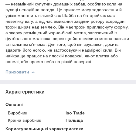
— незамінний супутник домашніх забав, особливо коли на
вулиці ненадійна погода. Це принесе масу задоволення й
урізноманітнить вільний час.Шайба на батарейках має
невелику вагу, а під час вмикання завдяки ротору всередині
трохи ширяє над землею. Він має трохи приплюснуту форму,
а зверху розміщений чорно-білий мотив, запозичений із
футбольного малюнка, через що його сміливо можна назвати
«літальним м'ячем». Для того, щоб він зрушився, досить
вдарити його ногою, не застосовуючи надмірної сили. Він
найкраще працює на плоскій поверхні, як-от плитка або
панелі, або просто неба на рівній поверхні.
Приховати
Характеристики
Основні
Виробник
Iso Trade
Країна виробник
Польща
Користувальницькі характеристики