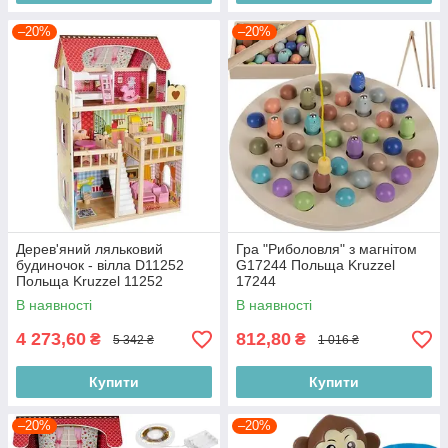
–20%
–20%
Дерев'яний ляльковий
Гра "Риболовля" з магнітом
будиночок - вілла D11252
G17244 Польща Kruzzel
Польща Kruzzel 11252
17244
В наявності
В наявності
4 273,60
812,80
₴
₴
5 342 ₴
1 016 ₴
Купити
Купити
–20%
–20%