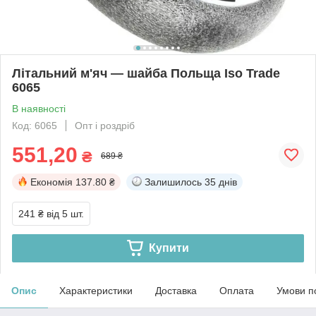
Літальний м'яч — шайба Польща Iso Trade
6065
В наявності
Код: 6065
Опт і роздріб
551,20
₴
689 ₴
Економія
137.80 ₴
Залишилось
35 днів
241 ₴
від 5 шт.
Купити
Опис
Характеристики
Доставка
Оплата
Умови п