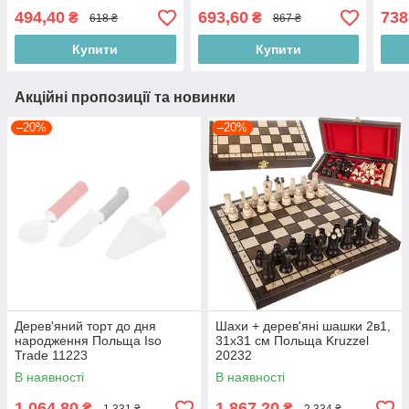
494,40
693,60
738
₴
₴
618 ₴
867 ₴
Купити
Купити
Акційні пропозиції та новинки
–20%
–20%
Дерев'яний торт до дня
Шахи + дерев'яні шашки 2в1,
народження Польща Iso
31х31 см Польща Kruzzel
Trade 11223
20232
В наявності
В наявності
1 064,80
1 867,20
₴
₴
1 331 ₴
2 334 ₴