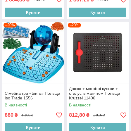
Купити
Купити
–20%
–20%
Дошка + магнітні кульки +
Сімейна гра «Бінго» Польща
стилус із магнітом Польща
Iso Trade 1556
Kruzzel 11400
В наявності
В наявності
880
812,80
₴
₴
1 100 ₴
1 016 ₴
Купити
Купити