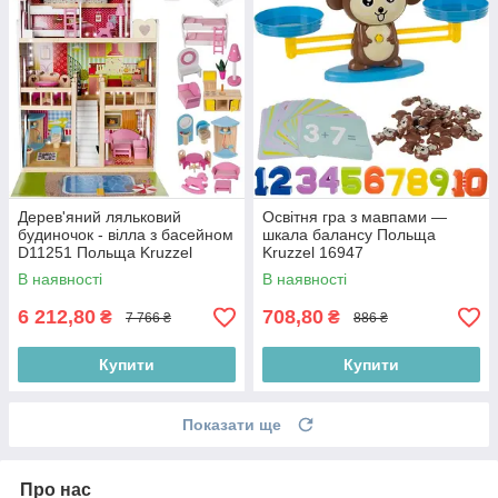
Дерев'яний ляльковий
Освітня гра з мавпами —
будиночок - вілла з басейном
шкала балансу Польща
D11251 Польща Kruzzel
Kruzzel 16947
11251
В наявності
В наявності
6 212,80
708,80
₴
₴
7 766 ₴
886 ₴
Купити
Купити
Показати ще
Про нас