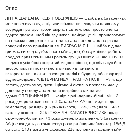
Опис
ЛІТНА ШАЙБАПАРІЄДУ ПОВЕРХНЕЮ — шайба на батарейках
має невелику вагу, а під час ввімкнення, завдяки наявному
всередині ротору, трохи ширяє над землею; просто злегка
вдарте диском, щоб він зрушився; найкраще він працюватиме
на плоскій поверхні, як-от плитка або панелі, або на рівній
поверхні поза приміщенням.ВИБРАЄ М'ЯЧ — шайба під час
гри має вигляд футбольного м'яча, що, безсумнівно, робить
продукт привабливішим і робить гру цікавішою.FOAM COVER
— диск з усіх боків покритий міцною піною, що збільшує його
зносостійкість і позитивно впливає на тривалість
використання, а отже, захищає меблі в будинку або квартирі
від пошкоджень.АЛЬТЕРНАТИВА ІГРАМ НА ПОЛІ — м'яч, що
летить, дасть змогу дитині цікаво й активно провести час у
дощовиту погоду або коли їй потрібно залишитися
вдома.СПЕЦИФІКАЦІЯ — колір: сірий-чорний-білий; вік: +3
роки; джерело живлення: 3 батарейки АА (не входять до
комплекту); розміри (ширина/висота): 18/6,5 см; вага: 148 г;
вага з упаковкою: 225 гТЕХНІЧНІ ХАРАКТЕРИСТИКИ: колір:
сіро-чорно-білий вік: +3 роки джерело живлення: 3 батарейки
АА (не входять до комплекту) розміри (ширина/висота): 18/6,5
см вага: 148 г вага з упаковкою: 225 гручений літальний м'яч