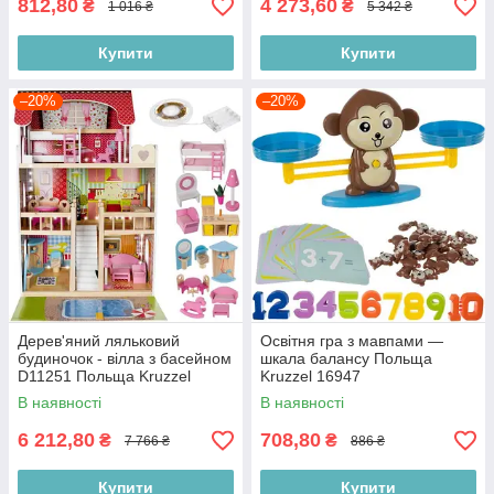
812,80
4 273,60
₴
₴
1 016 ₴
5 342 ₴
Купити
Купити
–20%
–20%
Дерев'яний ляльковий
Освітня гра з мавпами —
будиночок - вілла з басейном
шкала балансу Польща
D11251 Польща Kruzzel
Kruzzel 16947
11251
В наявності
В наявності
6 212,80
708,80
₴
₴
7 766 ₴
886 ₴
Купити
Купити