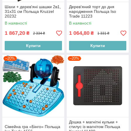
Шахи + дерев'яні шашки 2в1,
Дерев'яний торт до дня
31х31 см Польща Kruzzel
народження Польща Iso
20232
Trade 11223
В наявності
В наявності
1 867,20
1 064,80
₴
₴
2 334 ₴
1 331 ₴
Купити
Купити
–20%
–20%
Дошка + магнітні кульки +
Сімейна гра «Бінго» Польща
стилус із магнітом Польща