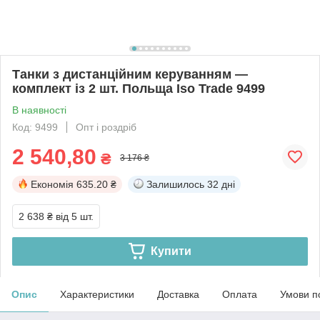
Танки з дистанційним керуванням —
комплект із 2 шт. Польща Iso Trade 9499
В наявності
Код: 9499
Опт і роздріб
2 540,80
₴
3 176 ₴
Економія
635.20 ₴
Залишилось
32 дні
2 638 ₴
від 5 шт.
Купити
Опис
Характеристики
Доставка
Оплата
Умови п