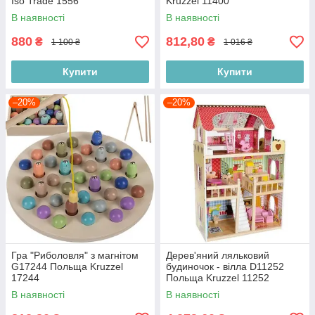
Iso Trade 1556
Kruzzel 11400
В наявності
В наявності
880
812,80
₴
₴
1 100 ₴
1 016 ₴
Купити
Купити
–20%
–20%
Гра "Риболовля" з магнітом
Дерев'яний ляльковий
G17244 Польща Kruzzel
будиночок - вілла D11252
17244
Польща Kruzzel 11252
В наявності
В наявності