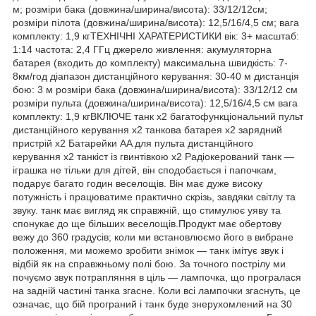
м; розміри бака (довжина/ширина/висота): 33/12/12см;
розміри пілота (довжина/ширина/висота): 12,5/16/4,5 см; вага
комплекту: 1,9 кгТЕХНІЧНІ ХАРАТЕРИСТИКИ вік: 3+ масштаб:
1:14 частота: 2,4 ГГц джерело живлення: акумуляторна
батарея (входить до комплекту) максимальна швидкість: 7-
8км/год діапазон дистанційного керування: 30-40 м дистанція
бою: 3 м розміри бака (довжина/ширина/висота): 33/12/12 см
розміри пульта (довжина/ширина/висота): 12,5/16/4,5 см вага
комплекту: 1,9 кгВКЛЮЧЕ танк х2 багатофункціональний пульт
дистанційного керування x2 танкова батарея x2 зарядний
пристрій х2 Батарейки AA для пульта дистанційного
керування x2 танкіст із гвинтівкою x2 Радіокерований танк —
іграшка не тільки для дітей, він сподобається і папочкам,
подарує багато годин веселощів. Він має дуже високу
потужність і працюватиме практично скрізь, завдяки світлу та
звуку. танк має вигляд як справжній, що стимулює уяву та
спонукає до ще більших веселощів.Продукт має обертову
вежу до 360 градусів; коли ми встановлюємо його в вибране
положення, ми можемо зробити знімок — танк імітує звук і
відбій як на справжньому полі бою. За точного пострілу ми
почуємо звук потрапляння в ціль — лампочка, що програлася
на задній частині танка згасне. Коли всі лампочки згаснуть, це
означає, що бій програний і танк буде знерухомлений на 30