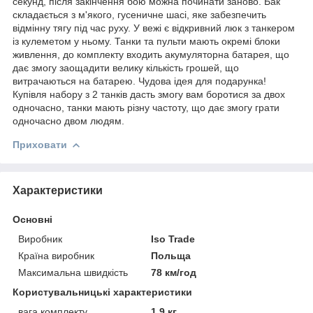
секунд, після закінчення бою можна починати заново. Бак
складається з м'якого, гусеничне шасі, яке забезпечить
відмінну тягу під час руху. У вежі є відкривний люк з танкером
із кулеметом у ньому. Танки та пульти мають окремі блоки
живлення, до комплекту входить акумуляторна батарея, що
дає змогу заощадити велику кількість грошей, що
витрачаються на батарею. Чудова ідея для подарунка!
Купівля набору з 2 танків дасть змогу вам боротися за двох
одночасно, танки мають різну частоту, що дає змогу грати
одночасно двом людям.
Приховати
Характеристики
Основні
Виробник
Iso Trade
Країна виробник
Польща
Максимальна швидкість
78 км/год
Користувальницькі характеристики
вага комплекту
1,9 кг.