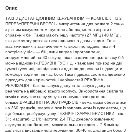
Опис
ТАКІ З ДИСТАНЦІОННИМ КЕРУВАННЯМ — КОМПЛЕКТ ІЗ 2
ПЕРЕЗУПЕРЕЧНІ ВЕСЕЛІ - використання для розваги 2 танки
з різним камуфляжем: пустеля або ліс, можна зіграти в
справжній бій. Танки мають іншу частоту (27 МГц і 40 МГц),
яка дає змогу розважатися одночасно двом людям. Танк
має лічильник із зазначенням кількості попадань, після 4
пострілів у ціль — бій, який виграв і програв танк,
знерухомлений на 30 секунд, після закінчення цього часу бій
можна відновити.РЕЗИВНІ ГУСНІЦІ - танк має привод на дві
гумові гусениці, які підвищити адгезію до основи і підвищити
комфорт водіння під час бою. Така підвісна система ідеально
підходить для нерівностей і нерівностей.РЕАЛЬНА
РЕАЛІЗАЦІЯ - бак на запуск двигуна та запуск двигуна
реагують на вібрацію всього корпусу. Використання світла та
звуків стимулює вашу уяву та спонукає вас грати ще
більше.ВРАЩЕННЯ НА 360 ГРАДУСІВ - вежа може обертатися
на 360 градусів, зверху є люк із заправником із кулеметом, що
ще більше розбурхує уяву.ТЕХНІЧНІ ХАРАКТЕРИСТИКИ - вік:
3+; масштаб: 1:14; частота: 2,4 ГГц; джерело живлення:
акумуляторна батарея; максимальна швидкість: 7-8 км/год;
дальність дистанційного керування: 30-40 м; дистанція бою: 3