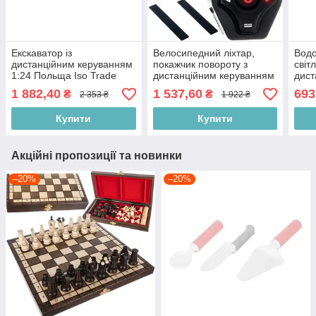
Екскаватор із
Велосипедний ліхтар,
Вод
дистанційним керуванням
покажчик повороту з
світ
1:24 Польща Iso Trade
дистанційним керуванням
дист
9498
Польща Iso Trade 12045
— ко
1 882,40
1 537,60
693
₴
₴
2 353 ₴
1 922 ₴
Поль
Купити
Купити
Акційні пропозиції та новинки
–20%
–20%