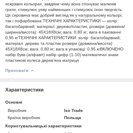
яскравих кольорах, завдяки чому вона спонукає малюків
грати, стимулює уяву найменших і стимулює їхню творчість.
Ця сировина має добрий вигляд як у натуральному кольорі,
так і пофарбована.ТЕХНІЧНІ ХАРАКТЕРИСТИКИ — колір:
багатобарвний; матеріал: дерево/пластик; розміри (довжина/
ширина/висота): 45X18X8см; вага: 0,80 кг; вага в пакованні:
0,95 кгТЕХНІЧНІ ХАРАКТЕРИСТИКИ: колір: багатобарвний;
матеріал: дерево та пластик розміри (довжина/висота):
45X18X8см; вага: 0,80 кг; вага в упаковці: 0,95 кгВКЛЮЧЕНО
набір букв (алфавіт) набір цифр (1-10) математичні знаки
пластикові колеса дерев'яна матриця
Приховати
Характеристики
Основні
Виробник
Iso Trade
Країна виробник
Польща
Користувальницькі характеристики