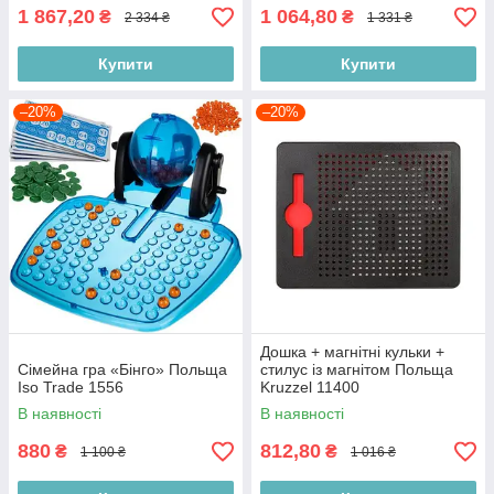
1 867,20
1 064,80
₴
₴
2 334 ₴
1 331 ₴
Купити
Купити
–20%
–20%
Дошка + магнітні кульки +
Сімейна гра «Бінго» Польща
стилус із магнітом Польща
Iso Trade 1556
Kruzzel 11400
В наявності
В наявності
880
812,80
₴
₴
1 100 ₴
1 016 ₴