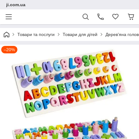
ji.com.ua
Товари та послуги
Товари для дітей
Дерев'яна голо
–20%