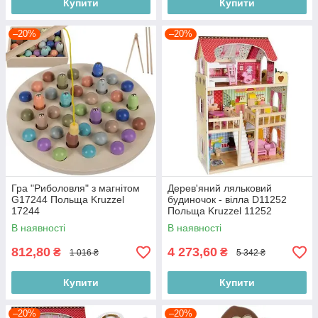
Купити
Купити
–20%
–20%
Гра "Риболовля" з магнітом
Дерев'яний ляльковий
G17244 Польща Kruzzel
будиночок - вілла D11252
17244
Польща Kruzzel 11252
В наявності
В наявності
812,80
4 273,60
₴
₴
1 016 ₴
5 342 ₴
Купити
Купити
–20%
–20%