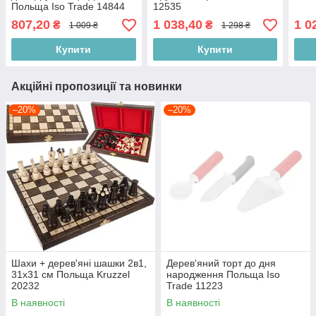
Польща Iso Trade 14844
12535
807,20
1 038,40
1 0
₴
₴
1 009 ₴
1 298 ₴
Купити
Купити
Акційні пропозиції та новинки
–20%
–20%
Шахи + дерев'яні шашки 2в1,
Дерев'яний торт до дня
31х31 см Польща Kruzzel
народження Польща Iso
20232
Trade 11223
В наявності
В наявності