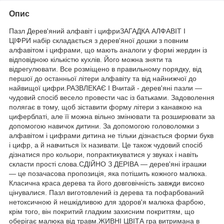
Опис
Пазл Дерев'яний алфавіт і цифриЗАГАДКА АЛФАВІТ І
ЦІФРИ набір складається з дерев'яної дошки з повним
алфавітом і цифрами, що мають аналоги у формі жердин із
відповідною кількістю кухлів. Його можна зняти та
відрегулювати. Все розміщено в правильному порядку, від
першої до останньої літери алфавіту та від найнижчої до
найвищої цифри.РАЗВЛЕКАЄ І Вчитай - дерев'яні пазли —
чудовий спосіб весело провести час із батьками. Задоволення
полягає в тому, щоб зіставити форму літери з канавкою на
циферблаті, але її можна вільно змінювати та розширювати за
допомогою навичок дитини. За допомогою головоломки з
алфавітом і цифрами дитина не тільки дізнається форми букв
і цифр, а й навчиться їх називати. Це також чудовий спосіб
дізнатися про кольори, попрактикуватися у звуках і навіть
скласти прості слова.СДІЙНО З ДЕРІВА — дерев'яні іграшки
— це позачасова пропозиція, яка потішить кожного малюка.
Класична краса дерева та його довговічність завжди високо
цінувалися. Пазл виготовлений із дерева та пофарбований
нетоксичною й нешкідливою для здоров'я малюка фарбою,
крім того, він покритий гладким захисним покриттям, що
оберігає малюка від травм.ЖИВНІ ЦВІТА гра витримана в