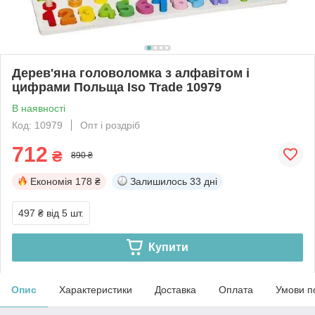
Дерев'яна головоломка з алфавітом і
цифрами Польща Iso Trade 10979
В наявності
Код: 10979
Опт і роздріб
712
₴
890 ₴
Економія
178 ₴
Залишилось
33 дні
497 ₴
від 5 шт.
Купити
Опис
Характеристики
Доставка
Оплата
Умови п