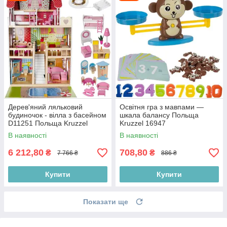
Дерев'яний ляльковий
Освітня гра з мавпами —
будиночок - вілла з басейном
шкала балансу Польща
D11251 Польща Kruzzel
Kruzzel 16947
11251
В наявності
В наявності
6 212,80
708,80
₴
₴
7 766 ₴
886 ₴
Купити
Купити
Показати ще