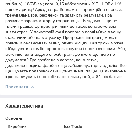
глибина): 18/7/5 см; вага: 0,15 кАбсолютний ХІТ і НОВИНКА
нашому ринку! Аркадна гра Кендама — традиційна японська
тренувальна гра. рефлекси та здатність реагувати. Гра
розвиває зорово-моторну координацію. Кендама — це не
тільки іграшка. Це пристрій, який це також допоможе вам
зняти стрес. У початковій фазі полягає в ловлі м'яча в чашу —
стаканчики або на мотузочку. Прогресивніші гравці можуть
ловити й балансувати м'яч у різних місцях. Такі трюки можна
об'єднувати в комбо, просто виконуючи їх один за іншим. Або,
можливо, ви знайдете спосіб грати, до якого ще ніхто не
додумався? Гра зроблена з дерева, вона легка,
додатково покрита фарбою, що забезпечує гарну адгезію. Все
ще шукаєте подарунок? Ви щойно знайшли це! Ця дивовижна
іграшка змусить їх полюбити не тільки дітей, а й їхніх батьків.
Приховати
Характеристики
Основні
Виробник
Iso Trade