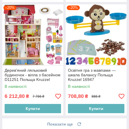
–20%
–20%
Дерев'яний ляльковий
Освітня гра з мавпами —
будиночок - вілла з басейном
шкала балансу Польща
D11251 Польща Kruzzel
Kruzzel 16947
11251
В наявності
В наявності
6 212,80
708,80
₴
₴
7 766 ₴
886 ₴
Купити
Купити
Показати ще