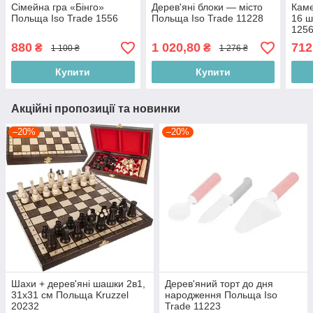
Сімейна гра «Бінго»
Дерев'яні блоки — місто
Каме
Польща Iso Trade 1556
Польща Iso Trade 11228
16 ш
125
880
1 020,80
712
₴
₴
1 100 ₴
1 276 ₴
Купити
Купити
Акційні пропозиції та новинки
–20%
–20%
Шахи + дерев'яні шашки 2в1,
Дерев'яний торт до дня
31х31 см Польща Kruzzel
народження Польща Iso
20232
Trade 11223