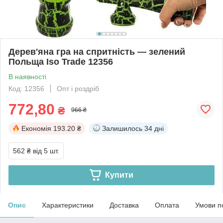
Дерев'яна гра на спритність — зелений
Польща Iso Trade 12356
В наявності
Код: 12356
Опт і роздріб
772,80
₴
966 ₴
Економія
193.20 ₴
Залишилось
34 дні
562 ₴
від 5 шт.
Купити
Опис
Характеристики
Доставка
Оплата
Умови п