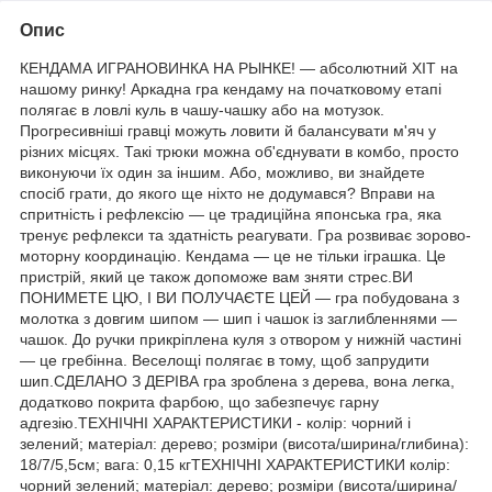
Опис
КЕНДАМА ИГРАНОВИНКА НА РЫНКЕ! — абсолютний ХІТ на
нашому ринку! Аркадна гра кендаму на початковому етапі
полягає в ловлі куль в чашу-чашку або на мотузок.
Прогресивніші гравці можуть ловити й балансувати м'яч у
різних місцях. Такі трюки можна об'єднувати в комбо, просто
виконуючи їх один за іншим. Або, можливо, ви знайдете
спосіб грати, до якого ще ніхто не додумався? Вправи на
спритність і рефлексію — це традиційна японська гра, яка
тренує рефлекси та здатність реагувати. Гра розвиває зорово-
моторну координацію. Кендама — це не тільки іграшка. Це
пристрій, який це також допоможе вам зняти стрес.ВИ
ПОНИМЕТЕ ЦЮ, І ВИ ПОЛУЧАЄТЕ ЦЕЙ — гра побудована з
молотка з довгим шипом — шип і чашок із заглибленнями —
чашок. До ручки прикріплена куля з отвором у нижній частині
— це гребінна. Веселощі полягає в тому, щоб запрудити
шип.СДЕЛАНО З ДЕРІВА гра зроблена з дерева, вона легка,
додатково покрита фарбою, що забезпечує гарну
адгезію.ТЕХНІЧНІ ХАРАКТЕРИСТИКИ - колір: чорний і
зелений; матеріал: дерево; розміри (висота/ширина/глибина):
18/7/5,5см; вага: 0,15 кгТЕХНІЧНІ ХАРАКТЕРИСТИКИ колір:
чорний зелений; матеріал: дерево; розміри (висота/ширина/