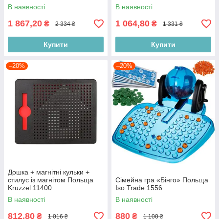
В наявності
В наявності
1 867,20
1 064,80
₴
₴
2 334 ₴
1 331 ₴
Купити
Купити
–20%
–20%
Дошка + магнітні кульки +
стилус із магнітом Польща
Сімейна гра «Бінго» Польща
Kruzzel 11400
Iso Trade 1556
В наявності
В наявності
812,80
880
₴
₴
1 016 ₴
1 100 ₴