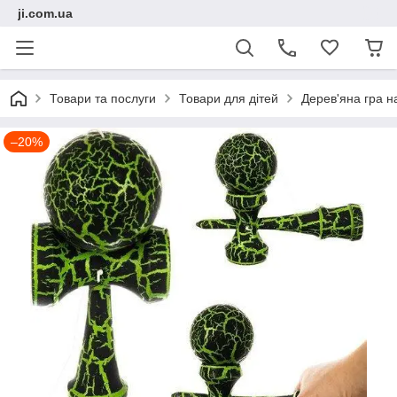
ji.com.ua
Товари та послуги
Товари для дітей
Дерев'яна гра н
–20%