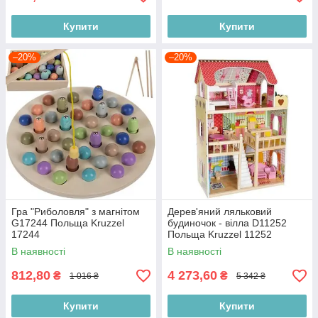
Купити
Купити
–20%
–20%
Гра "Риболовля" з магнітом
Дерев'яний ляльковий
G17244 Польща Kruzzel
будиночок - вілла D11252
17244
Польща Kruzzel 11252
В наявності
В наявності
812,80
4 273,60
₴
₴
1 016 ₴
5 342 ₴
Купити
Купити