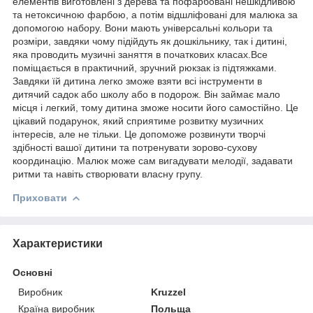
елементів виготовлені з дерева та пофарбовані нешкідливою
та нетоксичною фарбою, а потім відшліфовані для малюка за
допомогою набору. Вони мають універсальні кольори та
розміри, завдяки чому підійдуть як дошкільнику, так і дитині,
яка проводить музичні заняття в початкових класах.Все
поміщається в практичний, зручний рюкзак із підтяжками.
Завдяки їй дитина легко зможе взяти всі інструменти в
дитячий садок або школу або в подорож. Він займає мало
місця і легкий, тому дитина зможе носити його самостійно. Це
цікавий подарунок, який сприятиме розвитку музичних
інтересів, але не тільки. Це допоможе розвинути творчі
здібності вашої дитини та потренувати зорово-сухову
координацію. Малюк може сам вигадувати мелодії, задавати
ритми та навіть створювати власну групу.
Приховати
Характеристики
Основні
Виробник
Kruzzel
Країна виробник
Польща