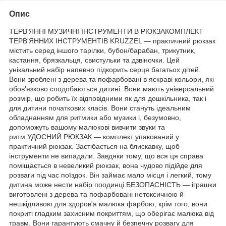
Опис
ТЕРВ'ЯННІ МУЗИЧНІ ІНСТРУМЕНТИ В РЮКЗАКОМПЛЕКТ
ТЕРВ'ЯННИХ ІНСТРУМЕНТІВ KRUZZEL — практичний рюкзак
містить серед іншого тарілки, бубон/барабан, трикутник,
кастання, брязкальця, свистульки та дзвіночки. Цей
унікальний набір напевно підкорить серця багатьох дітей.
Вони зроблені з дерева та пофарбовані в яскраві кольори, які
обов'язково сподобаються дитині. Вони мають універсальний
розмір, що робить їх відповідними як для дошкільника, так і
для дитини початкових класів. Вони стануть ідеальним
обладнанням для ритмики або музики і, безумовно,
допоможуть вашому малюкові вивчити звуки та
ритм.УДОСНИЙ РЮКЗАК — комплект упакований у
практичний рюкзак. Застібається на блискавку, щоб
інструменти не випадали. Завдяки тому, що вся ця справа
поміщається в невеликий рюкзак, вона чудово підійде для
розваги під час поїздок. Він займає мало місця і легкий, тому
дитина може нести набір поодинці.БЕЗОПАСНІСТЬ — іграшки
виготовлені з дерева та пофарбовані нетоксичною й
нешкідливою для здоров'я малюка фарбою, крім того, вони
покриті гладким захисним покриттям, що оберігає малюка від
травм. Вони гарантують смачну й безпечну розвагу для