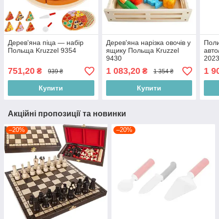
Дерев'яна піца — набір
Дерев'яна нарізка овочів у
Поли
Польща Kruzzel 9354
ящику Польща Kruzzel
авт
9430
2023
202
751,20
1 083,20
1 9
₴
₴
939 ₴
1 354 ₴
Купити
Купити
Акційні пропозиції та новинки
–20%
–20%