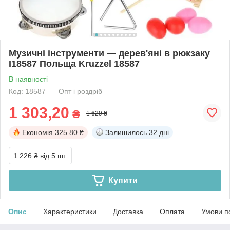
Музичні інструменти — дерев'яні в рюкзаку
I18587 Польща Kruzzel 18587
В наявності
Код: 18587
Опт і роздріб
1 303,20
₴
1 629 ₴
Економія
325.80 ₴
Залишилось
32 дні
1 226 ₴
від 5 шт.
Купити
Опис
Характеристики
Доставка
Оплата
Умови п