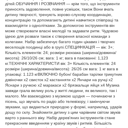
дітей.ОБУЧАННЯ І РОЗВЧАННЯ — крім того, що інструменти
приносять задоволення, повне усмішок, також Вони вчать
дитину творчості, тренують зорово-слухову координацію,
концентрацію та допомагають дитині навчитися співпраці та
взаємодіяти з однолітками. За допомогою інструментів він
може створювати власні мелодії та задавати ритм. Чудовою
ідеєю для розваги також є створення власної команди з
колегами. Набір забезпечує багато годин цікавих і творчих
веселощів поодинці або в групі.СПЕЦИФІКАЦІЯ — вік: 3+;
Кількість елементів: 24; розміри рюкзака (ширина/довжина/
висота): 26/10/26 см; вага: 1 кг; вага в пакованні: 1,123
кг.ТЕХНІЧНІ ХАРАКТЕРИСТИ вік: 3+ Кількість елементів: 24
розміри (ширина/довжина/висота): 26/26 см вага: 1 кг вага в
упаковці: 1.123 кгВКЛЮЧНО бубон/ барабан тарілки трикутник
дзвіночки x2 свисток х2 кастанняти x2 Янчари на ручці х2
Яснари з ручкою х2 маракаси х2 брязкальце яйця х4 Музика
завжди грала велику роль у житті людини, як великого, так і
малого. Ми взаємодіємо з музикою щодня — починаючи з
пісень, що звучать по радіо або телевізору, і закінчуючи
звуками, що видаються природою у формі, наприклад, ударів
дощу по склу. Знайомити дитину з цим чарівним світом звуків
варто з раннього віку. Набір дерев'яних інструментів стане
прекрасним введенням у країну звуків і ритмів. Більшість