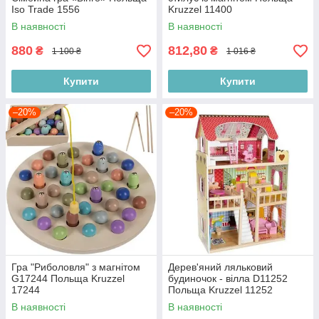
Iso Trade 1556
Kruzzel 11400
В наявності
В наявності
880
812,80
₴
₴
1 100 ₴
1 016 ₴
Купити
Купити
–20%
–20%
Гра "Риболовля" з магнітом
Дерев'яний ляльковий
G17244 Польща Kruzzel
будиночок - вілла D11252
17244
Польща Kruzzel 11252
В наявності
В наявності