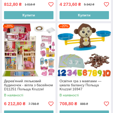
812,80
4 273,60
₴
₴
1 016 ₴
5 342 ₴
Купити
Купити
–20%
–20%
Дерев'яний ляльковий
Освітня гра з мавпами —
будиночок - вілла з басейном
шкала балансу Польща
D11251 Польща Kruzzel
Kruzzel 16947
11251
В наявності
В наявності
6 212,80
708,80
₴
₴
7 766 ₴
886 ₴