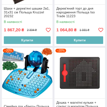
Шахи + дерев'яні шашки 2в1,
Дерев'яний торт до дня
31х31 см Польща Kruzzel
народження Польща Iso
20232
Trade 11223
В наявності
В наявності
1 867,20
1 064,80
₴
₴
2 334 ₴
1 331 ₴
Купити
Купити
–20%
–20%
Дошка + магнітні кульки +
Сімейна гра «Бінго» Польща
стилус із магнітом Польща