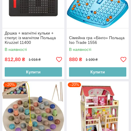
Дошка + магнітні кульки +
стилус із магнітом Польща
Сімейна гра «Бінго» Польща
Kruzzel 11400
Iso Trade 1556
В наявності
В наявності
812,80
880
₴
₴
1 016 ₴
1 100 ₴
Купити
Купити
–20%
–20%