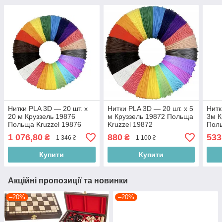
Нитки PLA 3D — 20 шт. х
Нитки PLA 3D — 20 шт. х 5
Нитк
20 м Круззель 19876
м Круззель 19872 Польща
3м К
Польща Kruzzel 19876
Kruzzel 19872
Поль
1 076,80
880
533
₴
₴
1 346 ₴
1 100 ₴
Купити
Купити
Акційні пропозиції та новинки
–20%
–20%