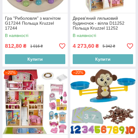
Гра "Риболовля" з магнітом
Дерев'яний ляльковий
G17244 Польща Kruzzel
будиночок - вілла D11252
17244
Польща Kruzzel 11252
В наявності
В наявності
812,80
4 273,60
₴
₴
1 016 ₴
5 342 ₴
Купити
Купити
–20%
–20%