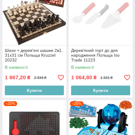
Шахи + дерев'яні шашки 2в1,
Дерев'яний торт до дня
31х31 см Польща Kruzzel
народження Польща Iso
20232
Trade 11223
В наявності
В наявності
1 867,20
1 064,80
₴
₴
2 334 ₴
1 331 ₴
Купити
Купити
–20%
–20%