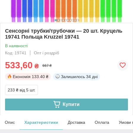
Сенсорні трубки/трубочки — 20 шт. Круцель
19741 Польща Kruzzel 19741
В наявності
Код: 19741
Опт і роздріб
533,60
₴
667 ₴
Економія
133.40 ₴
Залишилось
34 дні
233 ₴
від 5 шт.
Купити
Опис
Характеристики
Доставка
Оплата
Умови 