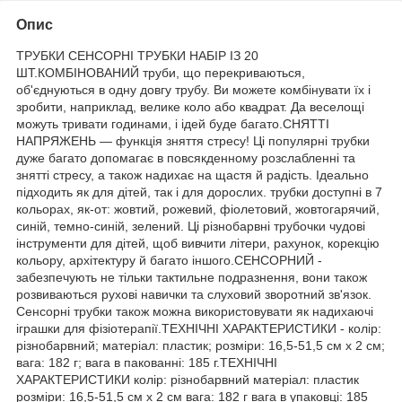
Опис
ТРУБКИ СЕНСОРНІ ТРУБКИ НАБІР ІЗ 20
ШТ.КОМБІНОВАНИЙ труби, що перекриваються,
об'єднуються в одну довгу трубу. Ви можете комбінувати їх і
зробити, наприклад, велике коло або квадрат. Да веселощі
можуть тривати годинами, і ідей буде багато.СНЯТТІ
НАПРЯЖЕНЬ — функція зняття стресу! Ці популярні трубки
дуже багато допомагає в повсякденному розслабленні та
знятті стресу, а також надихає на щастя й радість. Ідеально
підходить як для дітей, так і для дорослих. трубки доступні в 7
кольорах, як-от: жовтий, рожевий, фіолетовий, жовтогарячий,
синій, темно-синій, зелений. Ці різнобарвні трубочки чудові
інструменти для дітей, щоб вивчити літери, рахунок, корекцію
кольору, архітектуру й багато іншого.СЕНСОРНИЙ -
забезпечують не тільки тактильне подразнення, вони також
розвиваються рухові навички та слуховий зворотний зв'язок.
Сенсорні трубки також можна використовувати як надихаючі
іграшки для фізіотерапії.ТЕХНІЧНІ ХАРАКТЕРИСТИКИ - колір:
різнобарвний; матеріал: пластик; розміри: 16,5-51,5 см х 2 см;
вага: 182 г; вага в пакованні: 185 г.ТЕХНІЧНІ
ХАРАКТЕРИСТИКИ колір: різнобарвний матеріал: пластик
розміри: 16,5-51,5 см х 2 см вага: 182 г вага в упаковці: 185