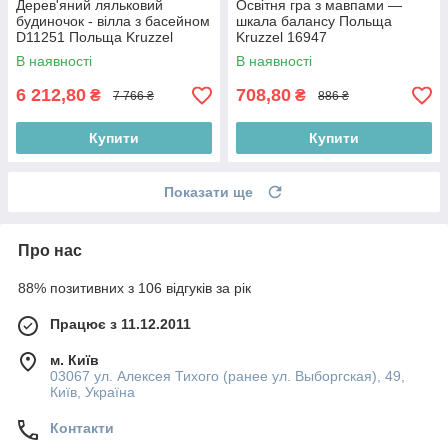
Дерев'яний ляльковий
Освітня гра з мавпами —
будиночок - вілла з басейном
шкала балансу Польща
D11251 Польща Kruzzel
Kruzzel 16947
11251
В наявності
В наявності
6 212,80
708,80
₴
₴
7 766 ₴
886 ₴
Купити
Купити
Показати ще
Про нас
88% позитивних з 106 відгуків за рік
Працює з 11.12.2011
м. Київ
03067 ул. Алексея Тихого (ранее ул. Выборгская), 49,
Київ, Україна
Контакти