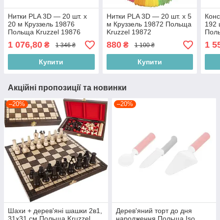
Нитки PLA 3D — 20 шт. х
Нитки PLA 3D — 20 шт. х 5
Конс
20 м Круззель 19876
м Круззель 19872 Польща
192 
Польща Kruzzel 19876
Kruzzel 19872
Поль
1 076,80
880
1 5
₴
₴
1 346 ₴
1 100 ₴
Купити
Купити
Акційні пропозиції та новинки
–20%
–20%
Шахи + дерев'яні шашки 2в1,
Дерев'яний торт до дня
31х31 см Польща Kruzzel
народження Польща Iso