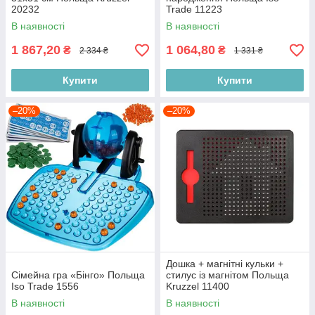
20232
Trade 11223
В наявності
В наявності
1 867,20
1 064,80
₴
₴
2 334 ₴
1 331 ₴
Купити
Купити
–20%
–20%
Дошка + магнітні кульки +
Сімейна гра «Бінго» Польща
стилус із магнітом Польща
Iso Trade 1556
Kruzzel 11400
В наявності
В наявності