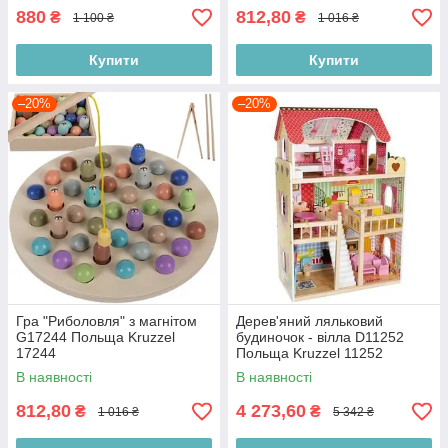
880
812,80
₴
₴
1 100 ₴
1 016 ₴
Купити
Купити
–20%
–20%
Гра "Риболовля" з магнітом
Дерев'яний ляльковий
G17244 Польща Kruzzel
будиночок - вілла D11252
17244
Польща Kruzzel 11252
В наявності
В наявності
812,80
4 273,60
₴
₴
1 016 ₴
5 342 ₴