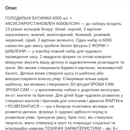
Опис
ГОЛОДИЛЬНІ БУСИНКИ 6000 шт. +
АКСИСУАРІУСТАНОВЛЕН 6000БУСИН — до набору входить
13 різних кольорів бісеру: білий, чорний, 3 відтінки
коричневого, жовтий, жовтогарячий, бежевий, рожевий,
червоний, сірий, 2 відтінки зеленого. Один набір із 6000
намистин дає змогу зробити безліч фігурок.2 ФОРМІ +
ШАБЛОНИ — у коробці повний набір для чудового
проведення часу. 2 квадратні форми та готові новорічні
візерунки змусять вашу дитину із задоволенням розкладати та
грати. Він зможе створювати барвисті картинки, можливостей
багато. Дитина може створити щось із шаблону або
використовувати власну уяву. Створивши кілька шарів
шаблону, ми можемо створювати 3D-фігури!ЗРОБИ САМ
ЗРОБИ САМ — у креативному наборі є додаткові аксесуари,
як-от: магніти та брелоки. Для дітей буде чудовою розвагою у
створенні магнітів і брелоків для хлопчиків і дівчаток.ВЧИТИся
І РОЗВТЕКАТИСЯ — гра з бісером позитивно впливає на
розвиток дитини, формує її художні здібності поряд із
розвитком уяви, тренуючи увагу. Крім того, він стимулює
творчість, вчить співпраці в групі та покращує соціальні та
інтеграційні навички.ТЕХНІЧНІ ХАРАКТЕРИСТИКИ – вік: 6+;