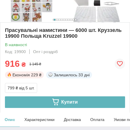
Прасувальні намистини — 6000 шт. Круззель
19900 Польща Kruzzel 19900
В наявності
Код: 19900
Опт і роздріб
916
₴
1 145 ₴
Економія
229 ₴
Залишилось
33 дні
799 ₴
від 5 шт.
Купити
Опис
Характеристики
Доставка
Оплата
Умови п