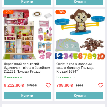
Купити
Купити
–20%
–20%
Дерев'яний ляльковий
Освітня гра з мавпами —
будиночок - вілла з басейном
шкала балансу Польща
D11251 Польща Kruzzel
Kruzzel 16947
11251
В наявності
В наявності
6 212,80
708,80
₴
₴
7 766 ₴
886 ₴
Купити
Купити