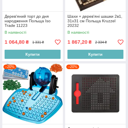
Дерев'яний торт до дня
Шахи + дерев'яні шашки 2в1,
народження Польща Iso
31х31 см Польща Kruzzel
Trade 11223
20232
В наявності
В наявності
1 064,80
1 867,20
₴
₴
1 331 ₴
2 334 ₴
Купити
Купити
–20%
–20%