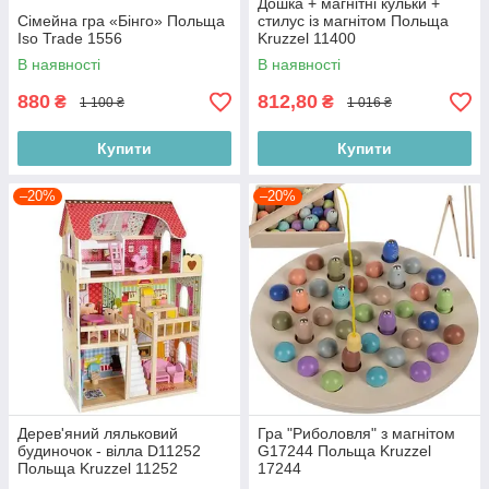
Дошка + магнітні кульки +
Сімейна гра «Бінго» Польща
стилус із магнітом Польща
Iso Trade 1556
Kruzzel 11400
В наявності
В наявності
880
812,80
₴
₴
1 100 ₴
1 016 ₴
Купити
Купити
–20%
–20%
Дерев'яний ляльковий
Гра "Риболовля" з магнітом
будиночок - вілла D11252
G17244 Польща Kruzzel
Польща Kruzzel 11252
17244