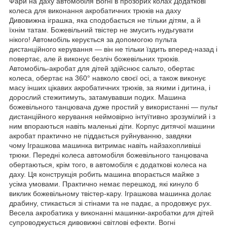
Фари на даху автомобіля Вогні в прозорих колах Додаткові
колеса для виконання акробатичних трюків на даху
Дивовижна іграшка, яка сподобається не тільки дітям, а й
їхнім татам. Божевільний твістер не змусить нудьгувати
нікого! Автомобіль керується за допомогою пульта
дистанційного керування — він не тільки їздить вперед-назад і
повертає, але й виконує безліч божевільних трюків.
Автомобіль-акробат для дітей здійснює сальто, обертає
колеса, обертає на 360° навколо своєї осі, а також виконує
масу інших цікавих акробатичних трюків, за якими і дитина, і
дорослий стежитимуть, затамувавши подих. Машина
божевільного танцювача дуже простий у використанні — пульт
дистанційного керування неймовірно інтуїтивно зрозумілий і з
ним впораються навіть маленькі діти. Корпус дитячої машини
акробат практично не піддається руйнуванню, завдяки
чому Іграшкова машинка витримає навіть найзахопливіші
трюки. Передні колеса автомобіля божевільного танцювача
обертаються, крім того, в автомобіля є додаткові колеса на
даху. Ця конструкція робить машина впорається майже з
усіма умовами. Практично немає перешкод, які кинуло б
виклик божевільному твістер-кару. Іграшкова машинка долає
драбину, стикається зі стінами та не падає, а продовжує рух.
Весела акробатика у виконанні машинки-акробатки для дітей
супроводжується дивовижні світлові ефекти. Вогні