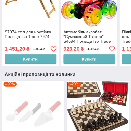
S7974 стіл для ноутбука
Автомобіль акробат
Підв
Польща Iso Trade 7974
"Сумажений Твістер"
стол
S4694 Польща Iso Trade
Trad
4694
1 451,20
923,20
1 1
₴
₴
1 814 ₴
1 154 ₴
Купити
Купити
Акційні пропозиції та новинки
–20%
–20%