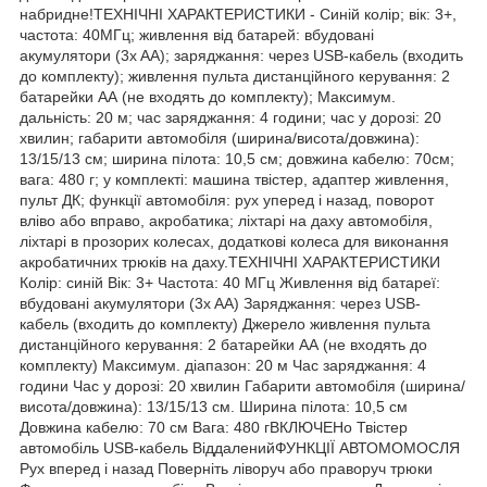
набридне!ТЕХНІЧНІ ХАРАКТЕРИСТИКИ - Синій колір; вік: 3+,
частота: 40МГц; живлення від батарей: вбудовані
акумулятори (3x AA); заряджання: через USB-кабель (входить
до комплекту); живлення пульта дистанційного керування: 2
батарейки АА (не входять до комплекту); Максимум.
дальність: 20 м; час заряджання: 4 години; час у дорозі: 20
хвилин; габарити автомобіля (ширина/висота/довжина):
13/15/13 см; ширина пілота: 10,5 см; довжина кабелю: 70см;
вага: 480 г; у комплекті: машина твістер, адаптер живлення,
пульт ДК; функції автомобіля: рух уперед і назад, поворот
вліво або вправо, акробатика; ліхтарі на даху автомобіля,
ліхтарі в прозорих колесах, додаткові колеса для виконання
акробатичних трюків на даху.ТЕХНІЧНІ ХАРАКТЕРИСТИКИ
Колір: синій Вік: 3+ Частота: 40 МГц Живлення від батареї:
вбудовані акумулятори (3x AA) Заряджання: через USB-
кабель (входить до комплекту) Джерело живлення пульта
дистанційного керування: 2 батарейки АА (не входять до
комплекту) Максимум. діапазон: 20 м Час заряджання: 4
години Час у дорозі: 20 хвилин Габарити автомобіля (ширина/
висота/довжина): 13/15/13 см. Ширина пілота: 10,5 см
Довжина кабелю: 70 см Вага: 480 гВКЛЮЧЕНо Твістер
автомобіль USB-кабель ВіддаленийФУНКЦІЇ АВТОМОМОСЛЯ
Рух вперед і назад Поверніть ліворуч або праворуч трюки