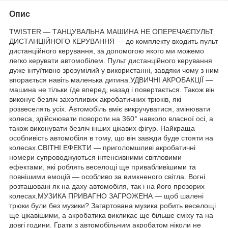
Опис
TWISTER — ТАНЦУВАЛЬНА МАШИНА НЕ ОПЕРЕЧАЄПУЛЬТ
ДИСТАНЦІЙНОГО КЕРУВАННЯ — до комплекту входить пульт
дистанційного керування, за допомогою якого ми можемо
легко керувати автомобілем. Пульт дистанційного керування
дуже інтуїтивно зрозумілий у використанні, завдяки чому з ним
впорається навіть маленька дитина.УДВИЧНІ АКРОБАКЦІЇ —
машина не тільки їде вперед, назад і повертається. Також він
виконує безліч захопливих акробатичних трюків, які
розвеселять усіх. Автомобіль вміє викручуватися, змінювати
колеса, здійснювати повороти на 360° навколо власної осі, а
також виконувати безліч інших цікавих фігур. Найкраща
особливість автомобіля в тому, що він завжди буде стояти на
колесах.СВІТНІ ЕФЕКТИ — приголомшливі акробатичні
номери супроводжуються інтенсивними світловими
ефектами, які роблять веселощі ще привабливішими та
повнішими емоцій — особливо за вимкненого світла. Вогні
розташовані як на даху автомобіля, так і на його прозорих
колесах.МУЗИКА ПРИВАГНО ЗАГРОЖЕНА — щоб шалені
трюки були без музики? Загартована музика робить веселощі
ще цікавішими, а акробатика викликає ще більше сміху та на
довгі години. Грати з автомобільним акробатом ніколи не