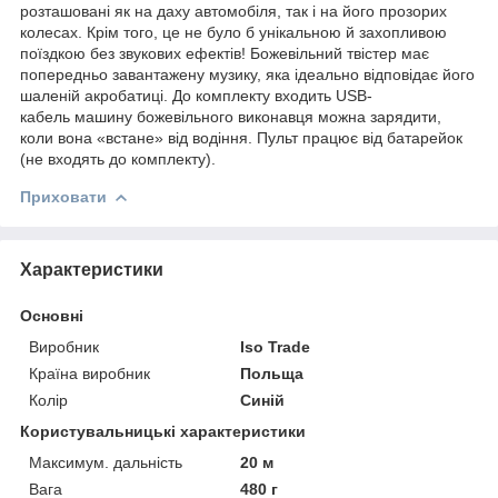
розташовані як на даху автомобіля, так і на його прозорих
колесах. Крім того, це не було б унікальною й захопливою
поїздкою без звукових ефектів! Божевільний твістер має
попередньо завантажену музику, яка ідеально відповідає його
шаленій акробатиці. До комплекту входить USB-
кабель машину божевільного виконавця можна зарядити,
коли вона «встане» від водіння. Пульт працює від батарейок
(не входять до комплекту).
Приховати
Характеристики
Основні
Виробник
Iso Trade
Країна виробник
Польща
Колір
Синій
Користувальницькі характеристики
Максимум. дальність
20 м
Вага
480 г