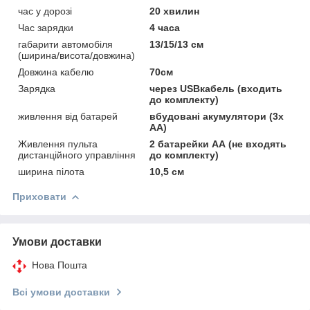
час у дорозі
20 хвилин
Час зарядки
4 часа
габарити автомобіля
13/15/13 см
(ширина/висота/довжина)
Довжина кабелю
70см
Зарядка
через USBкабель (входить
до комплекту)
живлення від батарей
вбудовані акумулятори (3x
AA)
Живлення пульта
2 батарейки АА (не входять
дистанційного управління
до комплекту)
ширина пілота
10,5 см
Приховати
Умови доставки
Нова Пошта
Всі умови доставки