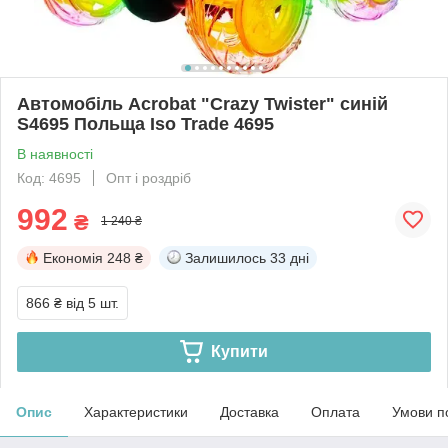
Автомобіль Acrobat "Crazy Twister" синій
S4695 Польща Iso Trade 4695
В наявності
Код: 4695
Опт і роздріб
992
₴
1 240 ₴
Економія
248 ₴
Залишилось
33 дні
866 ₴
від 5 шт.
Купити
Опис
Характеристики
Доставка
Оплата
Умови п