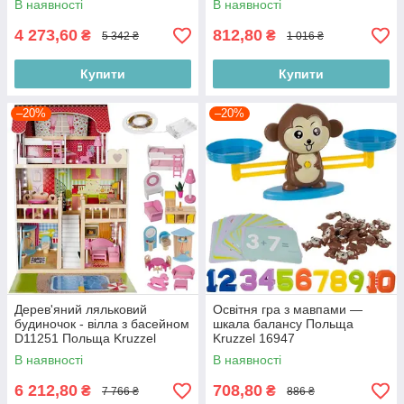
В наявності
В наявності
4 273,60
812,80
₴
₴
5 342 ₴
1 016 ₴
Купити
Купити
–20%
–20%
Дерев'яний ляльковий
Освітня гра з мавпами —
будиночок - вілла з басейном
шкала балансу Польща
D11251 Польща Kruzzel
Kruzzel 16947
11251
В наявності
В наявності
6 212,80
708,80
₴
₴
7 766 ₴
886 ₴