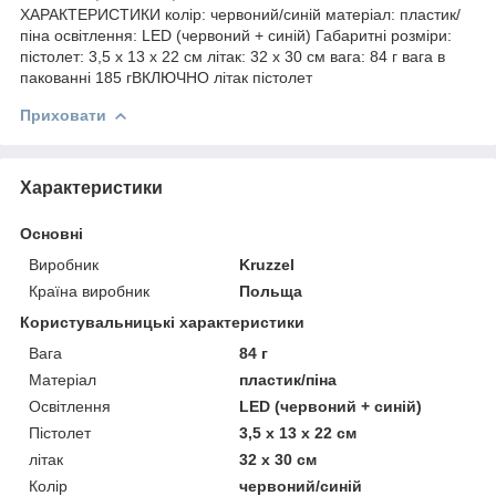
ХАРАКТЕРИСТИКИ колір: червоний/синій матеріал: пластик/
піна освітлення: LED (червоний + синій) Габаритні розміри:
пістолет: 3,5 х 13 х 22 см літак: 32 х 30 см вага: 84 г вага в
пакованні 185 гВКЛЮЧНО літак пістолет
Приховати
Характеристики
Основні
Виробник
Kruzzel
Країна виробник
Польща
Користувальницькі характеристики
Вага
84 г
Матеріал
пластик/піна
Освітлення
LED (червоний + синій)
Пістолет
3,5 х 13 х 22 см
літак
32 х 30 см
Колір
червоний/синій