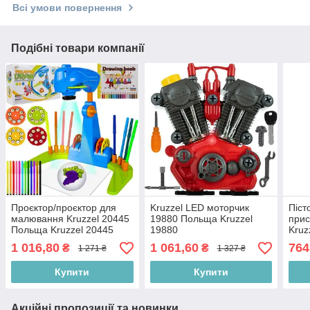
Всі умови повернення
Подібні товари компанії
Проєктор/проєктор для
Kruzzel LED моторчик
Піст
малювання Kruzzel 20445
19880 Польща Kruzzel
прис
Польща Kruzzel 20445
19880
Kruz
Kruz
1 016,80
1 061,60
764
₴
₴
1 271 ₴
1 327 ₴
Купити
Купити
Акційні пропозиції та новинки