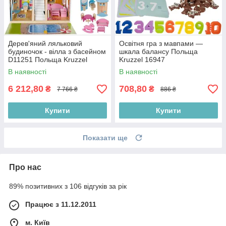
Дерев'яний ляльковий
Освітня гра з мавпами —
будиночок - вілла з басейном
шкала балансу Польща
D11251 Польща Kruzzel
Kruzzel 16947
11251
В наявності
В наявності
6 212,80
708,80
₴
₴
7 766 ₴
886 ₴
Купити
Купити
Показати ще
Про нас
89% позитивних з 106 відгуків за рік
Працює з 11.12.2011
м. Київ