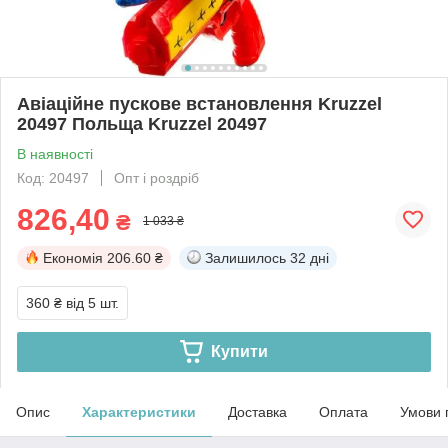
Авіаційне пускове встановлення Kruzzel
20497 Польща Kruzzel 20497
В наявності
Код: 20497
Опт і роздріб
826,40
₴
1 033 ₴
Економія
206.60 ₴
Залишилось
32 дні
360 ₴
від 5 шт.
Купити
Опис
Характеристики
Доставка
Оплата
Умови 