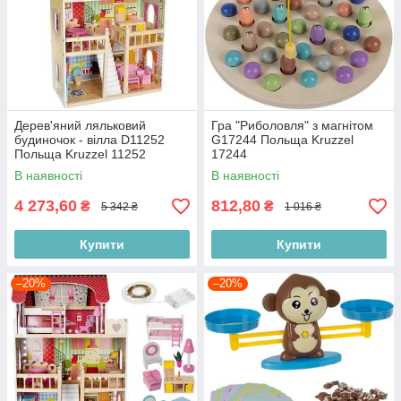
Дерев'яний ляльковий
Гра "Риболовля" з магнітом
будиночок - вілла D11252
G17244 Польща Kruzzel
Польща Kruzzel 11252
17244
В наявності
В наявності
4 273,60
812,80
₴
₴
5 342 ₴
1 016 ₴
Купити
Купити
–20%
–20%