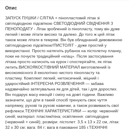
Опис
ЗАПУСК ПУШКИ / СЛІТКА + пінопластовий літак зі
світлодіодною підсвіткою СВЕТОДІОДНИЙ СВІДЧЕННЯ З
ПЕНОПОДАТУ - Літак зроблений із пінопласту, тому він дуже
легкий і може літати високо та далеко. До того ж цей літак
також може літати в темряві. Він був обладнаний дивовижною
світлодіодною підсвіткою!ПИСТОЛІТ - дуже простий у
використанні. Просто натягніть рубанок на пістолетну планку,
поки не почуєте традиційний «клац». Після застосування
літака просто натисніть на курок і спостерігайте, як літак
летить.ВИСКОЯКОСТІВНИЙ МАТЕРІАЛ виготовлений із
високоякісного й екологічно чистого пінопласту та
пластику. Комплект легкий, нетоксичний, міцний і
ударостійкий.ІНТЕРЕСНА РОЗВЛЕЧЕННЯ — забава
надзвичайно затягувальна як для дітей, так і для дорослих.
Він подарує масу емоцій і сміху на довгі години. Важливо
зазначити, що діти в такий спосіб тренують своє чуття
напрямку, рухові та рухові навички, а також розвивають свої
рефлекси.ТЕХНІЧНІ ХАРАКТЕРИСТИКИ — колір: червоний/
синій; матеріал: пластик/піна; освітлення: світлодіодне
(червоний + синій); розміри: пістолет: 3,5 х 13 х 22 см, літак:
32 х 30 см; вага: 84 г; вага в пакованні 185 г.ТЕХНІЧНІ