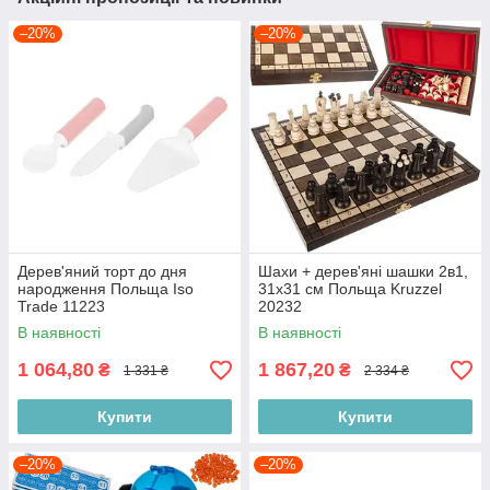
–20%
–20%
Дерев'яний торт до дня
Шахи + дерев'яні шашки 2в1,
народження Польща Iso
31х31 см Польща Kruzzel
Trade 11223
20232
В наявності
В наявності
1 064,80
1 867,20
₴
₴
1 331 ₴
2 334 ₴
Купити
Купити
–20%
–20%