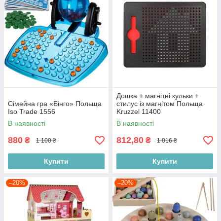
Дошка + магнітні кульки +
Сімейна гра «Бінго» Польща
стилус із магнітом Польща
Iso Trade 1556
Kruzzel 11400
В наявності
В наявності
880
812,80
₴
₴
1 100 ₴
1 016 ₴
Купити
Купити
–20%
–20%