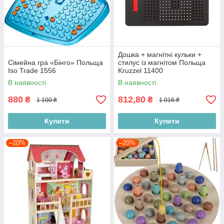
Дошка + магнітні кульки +
Сімейна гра «Бінго» Польща
стилус із магнітом Польща
Iso Trade 1556
Kruzzel 11400
В наявності
В наявності
880
812,80
₴
₴
1 100 ₴
1 016 ₴
Купити
Купити
–20%
–20%