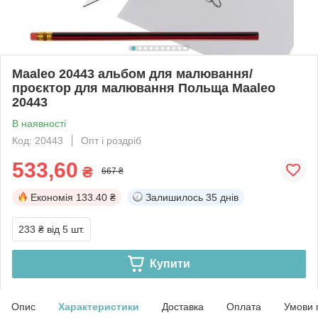
Maaleo 20443 альбом для малювання/
проєктор для малювання Польща Maaleo
20443
В наявності
Код: 20443
Опт і роздріб
533,60
₴
667 ₴
Економія
133.40 ₴
Залишилось
35 днів
233 ₴
від 5 шт.
Купити
Опис
Характеристики
Доставка
Оплата
Умови 