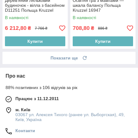
Дерев'яний ляльковий
Освітня гра з мавпами —
будиночок - вілла з басейном
шкала балансу Польща
D11251 Польща Kruzzel
Kruzzel 16947
11251
В наявності
В наявності
6 212,80
708,80
₴
₴
7 766 ₴
886 ₴
Купити
Купити
Показати ще
Про нас
88% позитивних з 106 відгуків за рік
Працює з 11.12.2011
м. Київ
03067 ул. Алексея Тихого (ранее ул. Выборгская), 49,
Київ, Україна
Контакти