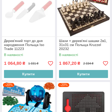
Дерев'яний торт до дня
Шахи + дерев'яні шашки 2в1,
народження Польща Iso
31х31 см Польща Kruzzel
Trade 11223
20232
В наявності
В наявності
1 064,80
1 867,20
₴
₴
1 331 ₴
2 334 ₴
Купити
Купити
–20%
–20%