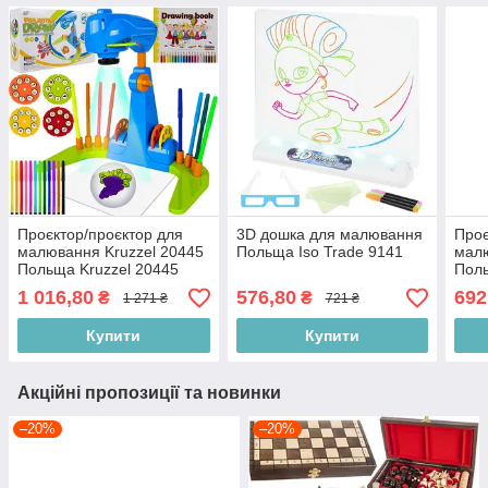
Проєктор/проєктор для
3D дошка для малювання
Проє
малювання Kruzzel 20445
Польща Iso Trade 9141
малю
Польща Kruzzel 20445
Поль
1 016,80
576,80
692
₴
₴
1 271 ₴
721 ₴
Купити
Купити
Акційні пропозиції та новинки
–20%
–20%