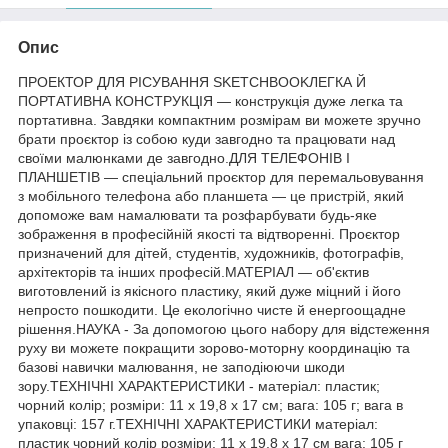
Опис
ПРОЕКТОР ДЛЯ РІСУВАННЯ SKETCHBOOKЛЕГКА Й
ПОРТАТИВНА КОНСТРУКЦІЯ — конструкція дуже легка та
портативна. Завдяки компактним розмірам ви можете зручно
брати проєктор із собою куди завгодно та працювати над
своїми малюнками де завгодно.ДЛЯ ТЕЛЕФОНІВ І
ПЛАНШЕТІВ — спеціальний проєктор для перемальовування
з мобільного телефона або планшета — це пристрій, який
допоможе вам намалювати та розфарбувати будь-яке
зображення в професійній якості та відтворенні. Проєктор
призначений для дітей, студентів, художників, фотографів,
архітекторів та інших професій.МАТЕРІАЛ — об'єктив
виготовлений із якісного пластику, який дуже міцний і його
непросто пошкодити. Це екологічно чисте й енергоощадне
рішення.НАУКА - За допомогою цього набору для відстеження
руху ви можете покращити зорово-моторну координацію та
базові навички малювання, не заподіюючи шкоди
зору.ТЕХНІЧНІ ХАРАКТЕРИСТИКИ - матеріал: пластик;
чорний колір; розміри: 11 х 19,8 х 17 см; вага: 105 г; вага в
упаковці: 157 г.ТЕХНІЧНІ ХАРАКТЕРИСТИКИ матеріал:
пластик чорний колір розміри: 11 х 19,8 х 17 см вага: 105 г