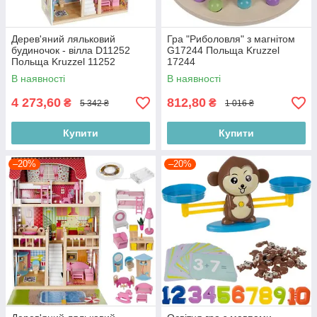
Дерев'яний ляльковий
Гра "Риболовля" з магнітом
будиночок - вілла D11252
G17244 Польща Kruzzel
Польща Kruzzel 11252
17244
В наявності
В наявності
4 273,60
812,80
₴
₴
5 342 ₴
1 016 ₴
Купити
Купити
–20%
–20%