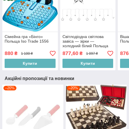
Сімейна гра «Бінго»
Світлодіодна світлова
Віша
Польща Iso Trade 1556
завіса — зірки —
Поль
холодний білий Польща
Iso Trade 7112
880
877,60
876
₴
₴
1 100 ₴
1 097 ₴
Купити
Купити
Акційні пропозиції та новинки
–20%
–20%