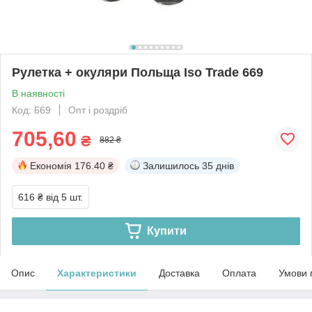
Рулетка + окуляри Польща Iso Trade 669
В наявності
Код: 669
Опт і роздріб
705,60
₴
882 ₴
Економія
176.40 ₴
Залишилось
35 днів
616 ₴
від 5 шт.
Купити
Опис
Характеристики
Доставка
Оплата
Умови 