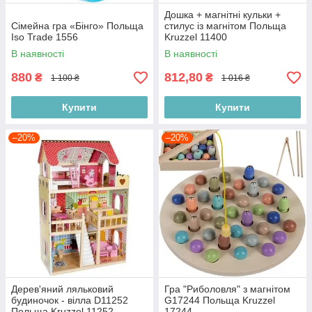
Дошка + магнітні кульки +
Сімейна гра «Бінго» Польща
стилус із магнітом Польща
Iso Trade 1556
Kruzzel 11400
В наявності
В наявності
880
812,80
₴
₴
1 100 ₴
1 016 ₴
Купити
Купити
–20%
–20%
Дерев'яний ляльковий
Гра "Риболовля" з магнітом
будиночок - вілла D11252
G17244 Польща Kruzzel
Польща Kruzzel 11252
17244