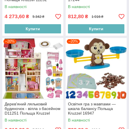
В наявності
В наявності
4 273,60
812,80
₴
₴
5 342 ₴
1 016 ₴
Купити
Купити
–20%
–20%
Дерев'яний ляльковий
Освітня гра з мавпами —
будиночок - вілла з басейном
шкала балансу Польща
D11251 Польща Kruzzel
Kruzzel 16947
11251
В наявності
В наявності