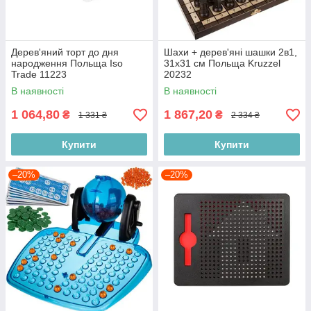
Дерев'яний торт до дня
Шахи + дерев'яні шашки 2в1,
народження Польща Iso
31х31 см Польща Kruzzel
Trade 11223
20232
В наявності
В наявності
1 064,80
1 867,20
₴
₴
1 331 ₴
2 334 ₴
Купити
Купити
–20%
–20%