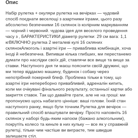
Опис
Набір рулетка + окуляри рулетка на вечірках — чудовий
спосіб поєднати веселощі з азартними іграми, цього разу
абсолютно безпечними 16 склянок із колірним маркуванням
— чорний і червоний. чудова ідея для веселого проведення
часу з , БАРАКТЕРИСТИКИ діаметр рулетки: 29 см вага: 1,1
кгВКЛЮЧНО рулетка 2 металеві кулі 16 скляних
склянокАлкоголь і азартні ігри — приваблива комбінація, хоча
іноді й небезпечна. Випивши кілька глибших, ми перестанемо
думати про наслідки своїх дій, ставлячи все вище та вище за
ставки. Наступного дня ти маєш пояснити своїй дружині, що
ми тепер віддаємо машину, будинок і собаку через
непотрібний покерний блеф. Проблема тільки в тому, що
азартні ігри непереборно привабливий, адреналін кипить,
коли ми очікувані фінального результату, останньої картки або
закриття ставок. Так що давайте грати, але не на гроші: ми
пропонуємо щось набагато цінніше: ваші голови. Їхній стан
наступного ранку, якщо бути точним.Рулетка для вечірок —
правильний спосіб влаштувати вечірку. Просто наповніть 16
склянок у наборі будь-яким напоєм (бажано алкогольним),
покрутіть колесо та киньте в них кульку — все як у справжній
рулетці, тільки чим частіше ви виграєте, тим швидше
залишаєте стіл.