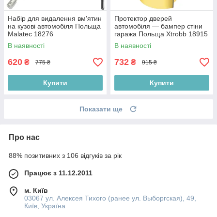
Набір для видалення вм'ятин
Протектор дверей
на кузові автомобіля Польща
автомобіля — бампер стіни
Malatec 18276
гаража Польща Xtrobb 18915
В наявності
В наявності
620
732
₴
₴
775 ₴
915 ₴
Купити
Купити
Показати ще
Про нас
88% позитивних з 106 відгуків за рік
Працює з 11.12.2011
м. Київ
03067 ул. Алексея Тихого (ранее ул. Выборгская), 49,
Київ, Україна