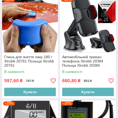
Глина для зняття лаку 180 г
Автомобільний тримач
Xtrobb 20761 Польща Xtrobb
телефона Xtrobb 20384
20761
Польща Xtrobb 20384
В наявності
В наявності
597,60
680,80
₴
₴
747 ₴
851 ₴
Купити
Купити
–20%
–20%