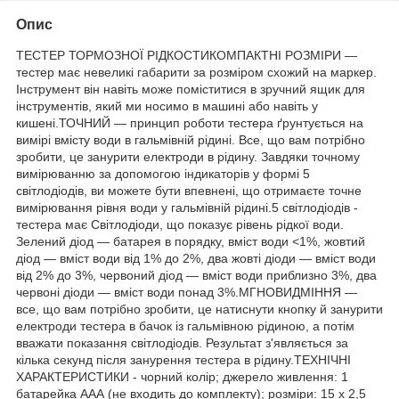
Опис
ТЕСТЕР ТОРМОЗНОЇ РІДКОСТИКОМПАКТНІ РОЗМІРИ —
тестер має невеликі габарити за розміром схожий на маркер.
Інструмент він навіть може поміститися в зручний ящик для
інструментів, який ми носимо в машині або навіть у
кишені.ТОЧНИЙ — принцип роботи тестера ґрунтується на
вимірі вмісту води в гальмівній рідині. Все, що вам потрібно
зробити, це занурити електроди в рідину. Завдяки точному
вимірюванню за допомогою індикаторів у формі 5
світлодіодів, ви можете бути впевнені, що отримаєте точне
вимірювання рівня води у гальмівній рідині.5 світлодіодів -
тестера має Світлодіоди, що показує рівень рідкої води.
Зелений діод — батарея в порядку, вміст води <1%, жовтий
діод — вміст води від 1% до 2%, два жовті діоди — вміст води
від 2% до 3%, червоний діод — вміст води приблизно 3%, два
червоні діоди — вміст води понад 3%.МГНОВИДМІННЯ —
все, що вам потрібно зробити, це натиснути кнопку й занурити
електроди тестера в бачок із гальмівною рідиною, а потім
вважати показання світлодіодів. Результат з'являється за
кілька секунд після занурення тестера в рідину.ТЕХНІЧНІ
ХАРАКТЕРИСТИКИ - чорний колір; джерело живлення: 1
батарейка ААА (не входить до комплекту); розміри: 15 х 2,5