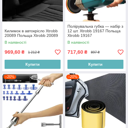
Полірувальна губка — набір з
Килимок в автокрісло Xtrobb
12 шт. Xtrobb 19167 Польща
20089 Польща Xtrobb 20089
Xtrobb 19167
В наявності
В наявності
969,60
717,60
₴
₴
1 212 ₴
897 ₴
Купити
Купити
–20%
–20%