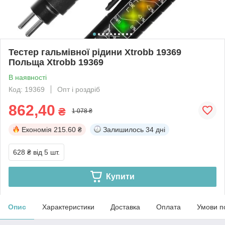
Тестер гальмівної рідини Xtrobb 19369
Польща Xtrobb 19369
В наявності
Код: 19369
Опт і роздріб
862,40
₴
1 078 ₴
Економія
215.60 ₴
Залишилось
34 дні
628 ₴
від 5 шт.
Купити
Опис
Характеристики
Доставка
Оплата
Умови п