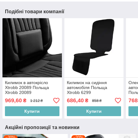
Подібні товари компанії
Килимок в автокрісло
Килимок на сидіння
Олен
Xtrobb 20089 Польща
автомобіля Польща
авто
Xtrobb 20089
Xtrobb 6299
Поль
969,60
686,40
768
₴
₴
1 212 ₴
858 ₴
Купити
Купити
Акційні пропозиції та новинки
–20%
–20%