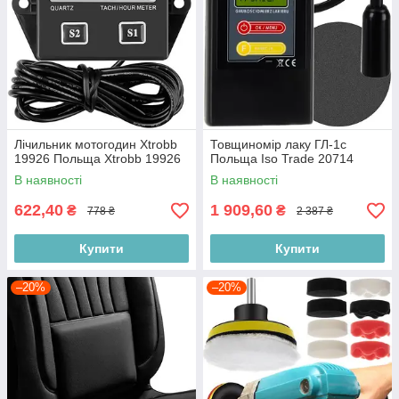
Лічильник мотогодин Xtrobb
Товщиномір лаку ГЛ-1с
19926 Польща Xtrobb 19926
Польща Iso Trade 20714
В наявності
В наявності
622,40
1 909,60
₴
₴
778 ₴
2 387 ₴
Купити
Купити
–20%
–20%