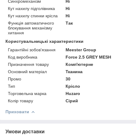
Синхромеханізм
Ні
Кут нахилу підголівника
Ні
Кут нахилу спинки крісла
Ні
Функція автоматичного
Так
блокування механізму
хитання
Користувальницькі характеристики
Гарантійні зобов'язання
Meester Group
Код виробника
Force 2.5 GREY MESH
Призначення товару
Комп'ютерне
Основний матеріал
Тканина
Промо
30
Тип
Крісло
Торговельна марка
Huzaro
Колір товару
Сірий
Приховати
Умови доставки