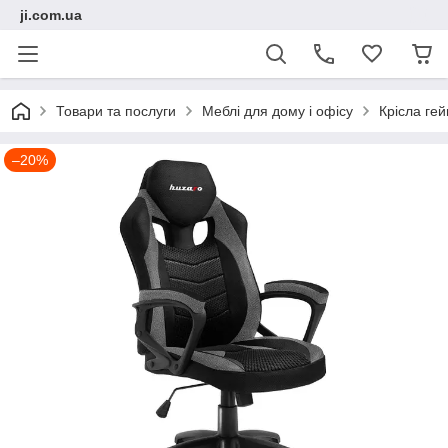
ji.com.ua
Товари та послуги
Меблі для дому і офісу
Крісла гейм
–20%