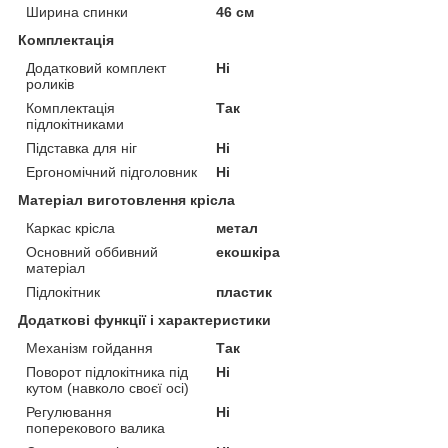
Ширина спинки
46 см
Комплектація
Додатковий комплект
Ні
роликів
Комплектація
Так
підлокітниками
Підставка для ніг
Ні
Ергономічний підголовник
Ні
Матеріал виготовлення крісла
Каркас крісла
метал
Основний оббивний
екошкіра
матеріал
Підлокітник
пластик
Додаткові функції і характеристики
Механізм гойдання
Так
Поворот підлокітника під
Ні
кутом (навколо своєї осі)
Регулювання
Ні
поперекового валика