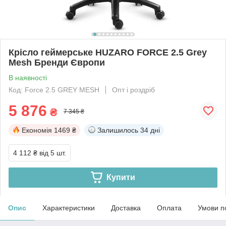
Крісло геймерське HUZARO FORCE 2.5 Grey
Mesh Бренди Європи
В наявності
Код: Force 2.5 GREY MESH
Опт і роздріб
5 876
₴
7 345 ₴
Економія
1469 ₴
Залишилось
34 дні
4 112 ₴
від 5 шт.
Купити
Опис
Характеристики
Доставка
Оплата
Умови п