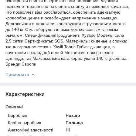
блокировки спинки в вертикальном положении. Функция
позволяет правильно наклонить спинку и позволяет качаться,
что позволяет вам расслабиться, обеспечить адекватную
кровообращение и освобождает напряжение в мышцах.
Долговечная и надежная конструкция с грузоподъемностью
до 140 кг. Стул оборудован высоким классовым газовым
рычагом. СпецификацияПродуциент: Хузаро Модель: сила
2.5 сетки Сертификаты: SGS. Материалы: сиденье и спинка:
ткань огромная сетка + Xtwill Tabric Губка: дышащая, в
сочетании с холодной пеной Механизм: наклон плюс
Цилиндр: газ Максимальна вага користувача 140 кг ji.com.ua
Бренди Європи
Приховати
Характеристики
Основні
Виробник
Huzaro
Країна виробник
Польща
Анатомічні властивості
Ні