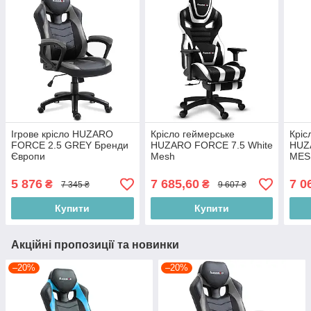
Ігрове крісло HUZARO
Крісло геймерське
Кріс
FORCE 2.5 GREY Бренди
HUZARO FORCE 7.5 White
HUZ
Європи
Mesh
MES
5 876
7 685,60
7 0
₴
₴
7 345 ₴
9 607 ₴
Купити
Купити
Акційні пропозиції та новинки
–20%
–20%