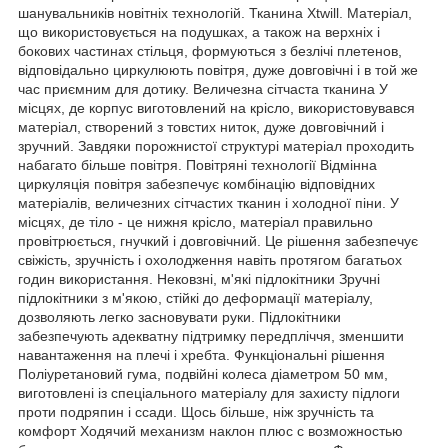
шанувальників новітніх технологій. Тканина Xtwill. Матеріал,
що використовується на подушках, а також на верхніх і
бокових частинах стільця, формуються з безлічі плетенов,
відповідально циркулюють повітря, дуже довговічні і в той же
час приємним для дотику. Величезна сітчаста тканина У
місцях, де корпус виготовлений на крісло, використовувався
матеріал, створений з товстих ниток, дуже довговічний і
зручний. Завдяки порожнистої структурі матеріал проходить
набагато більше повітря. Повітряні технології Відмінна
циркуляція повітря забезпечує комбінацію відповідних
матеріалів, величезних сітчастих тканин і холодної піни. У
місцях, де тіло - це нижня крісло, матеріал правильно
провітрюється, гнучкий і довговічний. Це рішення забезпечує
свіжість, зручність і охолодження навіть протягом багатьох
годин використання. Нековзні, м'які підлокітники Зручні
підлокітники з м'якою, стійкі до деформації матеріалу,
дозволяють легко засновувати руки. Підлокітники
забезпечують адекватну підтримку передпліччя, зменшити
навантаження на плечі і хребта. Функціональні рішення
Поліуретановий гума, подвійні колеса діаметром 50 мм,
виготовлені із спеціального матеріалу для захисту підлоги
проти подряпин і ссади. Щось більше, ніж зручність та
комфорт Ходячий механизм наклон плюс с возможностью