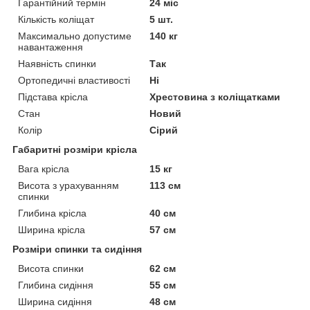
Гарантійний термін
24 міс
Кількість коліщат
5 шт.
Максимально допустиме
140 кг
навантаження
Наявність спинки
Так
Ортопедичні властивості
Ні
Підстава крісла
Хрестовина з коліщатками
Стан
Новий
Колір
Сірий
Габаритні розміри крісла
Вага крісла
15 кг
Висота з урахуванням
113 см
спинки
Глибина крісла
40 см
Ширина крісла
57 см
Розміри спинки та сидіння
Висота спинки
62 см
Глибина сидіння
55 см
Ширина сидіння
48 см