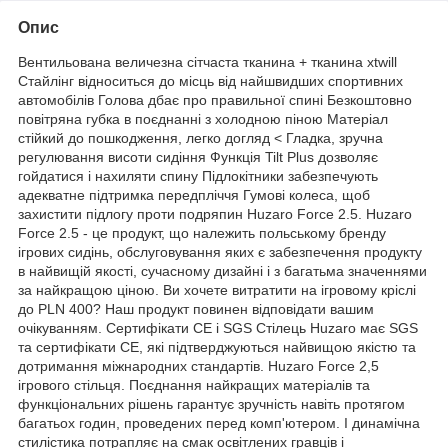
Опис
Вентильована величезна сітчаста тканина + тканина xtwill
Стайлінг відноситься до місць від найшвидших спортивних
автомобілів Голова дбає про правильної спині Безкоштовно
повітряна губка в поєднанні з холодною піною Матеріал
стійкий до пошкодження, легко догляд < Гладка, зручна
регулювання висоти сидіння Функція Tilt Plus дозволяє
гойдатися і нахиляти спину Підлокітники забезпечують
адекватне підтримка передпліччя Гумові колеса, щоб
захистити підлогу проти подряпин Huzaro Force 2.5. Huzaro
Force 2.5 - це продукт, що належить польському бренду
ігрових сидінь, обслуговування яких є забезпечення продукту
в найвищій якості, сучасному дизайні і з багатьма значеннями
за найкращою ціною. Ви хочете витратити на ігровому кріслі
до PLN 400? Наш продукт повинен відповідати вашим
очікуванням. Сертифікати CE і SGS Стілець Huzaro має SGS
та сертифікати CE, які підтверджуються найвищою якістю та
дотримання міжнародних стандартів. Huzaro Force 2,5
ігрового стільця. Поєднання найкращих матеріалів та
функціональних рішень гарантує зручність навіть протягом
багатьох годин, проведених перед комп'ютером. І динамічна
стилістика потрапляє на смак освітлених гравців і