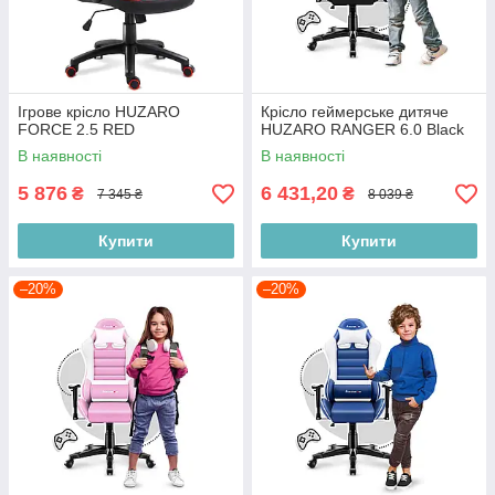
Ігрове крісло HUZARO
Крісло геймерське дитяче
FORCE 2.5 RED
HUZARO RANGER 6.0 Black
В наявності
В наявності
5 876
6 431,20
₴
₴
7 345 ₴
8 039 ₴
Купити
Купити
–20%
–20%