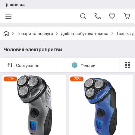
ji.com.ua
Товари та послуги
Дрібна побутова техніка
Техніка д
Чоловічі електробритви
Сортування
0
Фільтри
–20%
–20%