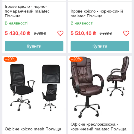
Ігрове крісло - чорно-
помаранчевий malatec
Ігрове крісло - чорно-синій
Польща
malatec Польща
В наявності
В наявності
5 430,40
5 510,40
₴
₴
6 788 ₴
6 888 ₴
Купити
Купити
–20%
–20%
Офісне креслоэкокожа -
Офісне крісло mesh Польща
коричневий malatec Польща