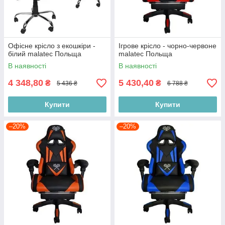
Офісне крісло з екошкіри -
Ігрове крісло - чорно-червоне
білий malatec Польща
malatec Польща
В наявності
В наявності
4 348,80
5 430,40
₴
₴
5 436 ₴
6 788 ₴
Купити
Купити
–20%
–20%