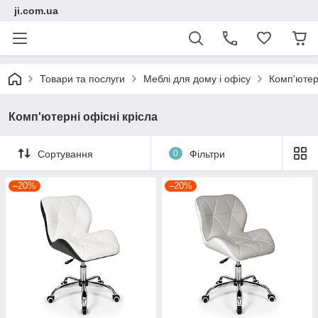
ji.com.ua
Товари та послуги
Меблі для дому і офісу
Комп'ютерн
Комп'ютерні офісні крісла
Сортування
0
Фільтри
–20%
–20%