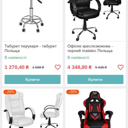
Табурет перукаря - табурет
Офісне креслоэкокожа -
Польща
чорний malatec Польща
В наявності
В наявності
1 270,40
4 348,80
₴
₴
1 588 ₴
5 436 ₴
Купити
Купити
–20%
–20%