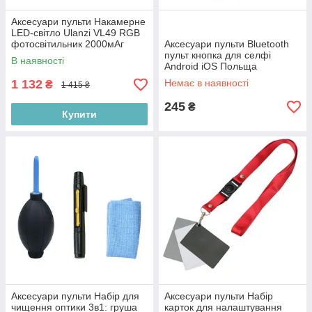
Аксесуари пульти Накамерне
LED-світло Ulanzi VL49 RGB
фотосвітильник 2000мАг
Аксесуари пульти Bluetooth
магнітне кріплення 1/4
пульт кнопка для селфі
В наявності
Польща
Android iOS Польща
1 132
Немає в наявності
₴
1 415 ₴
245
₴
Купити
Аксесуари пульти Набір для
Аксесуари пульти Набір
чищення оптики 3в1: груша
карток для налаштування