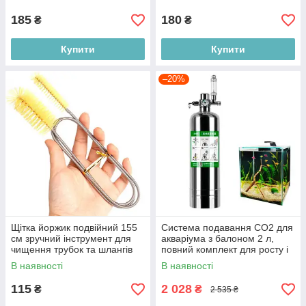
для рептилій та амфібій
185
180
₴
₴
Купити
Купити
–20%
Щітка йоржик подвійний 155
Система подавання CO2 для
см зручний інструмент для
акваріума з балоном 2 л,
чищення трубок та шлангів
повний комплект для росту і
акваріумного фільтра
підживлення акваріумних
В наявності
В наявності
рослин
115
2 028
₴
₴
2 535 ₴