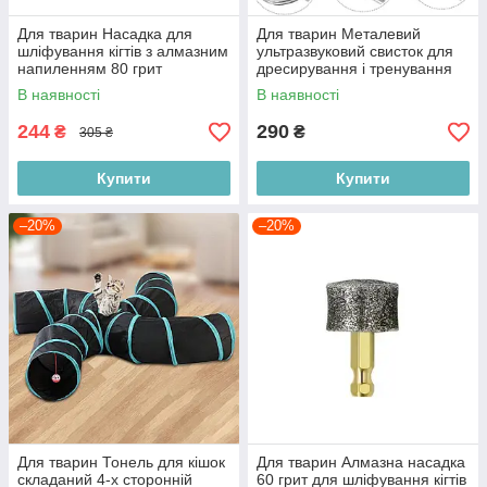
Для тварин Насадка для
Для тварин Металевий
шліфування кігтів з алмазним
ультразвуковий свисток для
напиленням 80 грит
дресирування і тренування
хвостовик 4 мм для домашніх
собак регульований Польща
В наявності
В наявності
тварин Польща
244
290
₴
₴
305 ₴
Купити
Купити
–20%
–20%
Для тварин Тонель для кішок
Для тварин Алмазна насадка
складаний 4-х сторонній
60 грит для шліфування кігтів