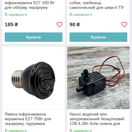
інфрачервона Е27 100 Вт
собак, гребінець
для обігріву тераріуму
самоочисний для шерсті T9
рептилій
пластиковий ергономічний
В наявності
В наявності
185
90
₴
₴
Купити
Купити
Лампа інфрачервона
Насос водяний міні
керамічна Е27 75Вт для
занурювальний безщітковий
тераріуму, підтримка
12В 4.2Вт 4л/м помпа для
оптимальної температури
перекачування рідини
В наявності
В наявності