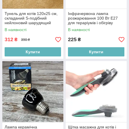
Тунель для котів 120х25 см,
Інфрачервона лампа
складаний S-подібний
розжарювання 100 Вт E27
нейлоновий шарудящий
для тераріумів і обігріву
ігровий тунель
рептилій
В наявності
В наявності
312
225
₴
₴
390 ₴
Купити
Купити
Лампа керамічна
Щітка масажна для котів і