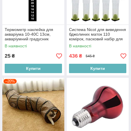
Термометр наклейка для
Система Nicot для виведення
акваріума 10-40C 13см,
бджолиних маток 110
акваріумний градусник
комірок, пасковий набір для
термопластик
медицини та матководства
В наявності
В наявності
25
436
₴
₴
545 ₴
Купити
Купити
–20%