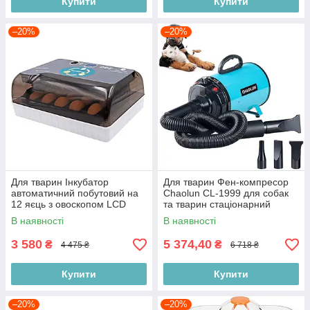
Купити
Купити
–20%
–20%
Для тварин Інкубатор
Для тварин Фен-компресор
автоматичний побутовий на
Chaolun CL-1999 для собак
12 яєць з овоскопом LCD
та тварин стаціонарний
дисплей 40Вт прозорі стінки
потужність 2800Вт 72м/с
В наявності
В наявності
Польща
Польща
3 580
5 374,40
₴
₴
4 475 ₴
6 718 ₴
Купити
Купити
–20%
–20%