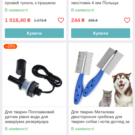
ігровий тунель з іграшкою
хвостовик 4 мм Польща
для котів Польща
В наявності
В наявності
1 018,40
244
₴
₴
1 273 ₴
305 ₴
Купити
Купити
–20%
Для тварин Поплавковий
Для тварин Металева
датчик рівня води для
двостороння гребінка для
акваріума резервуара
тварин собак і котів догляд за
поплавковий вимикач рідини
шерстю 17 см Польща
В наявності
В наявності
Польща