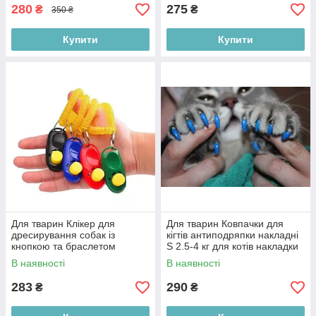
280
275
₴
₴
350 ₴
Купити
Купити
Для тварин Клікер для
Для тварин Ковпачки для
дресирування собак із
кігтів антиподряпки накладні
кнопкою та браслетом
S 2.5-4 кг для котів накладки
тренажер-щолкачик для
на кігті пластикові Польща
В наявності
В наявності
навчання тварин Польща
283
290
₴
₴