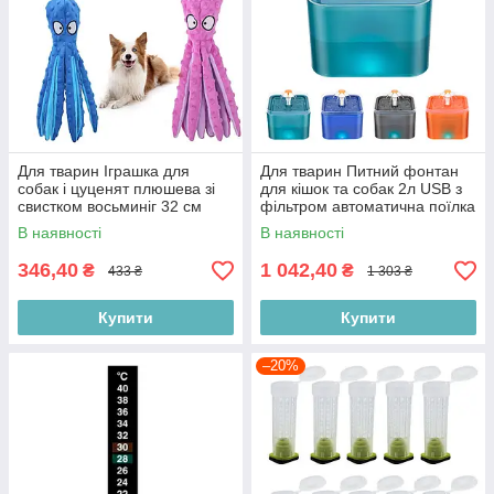
Для тварин Іграшка для
Для тварин Питний фонтан
собак і цуценят плюшева зі
для кішок та собак 2л USB з
свистком восьминіг 32 см
фільтром автоматична поїлка
різнокольорова Польща
для домашніх улюбленців
В наявності
В наявності
Польща
346,40
1 042,40
₴
₴
433 ₴
1 303 ₴
Купити
Купити
–20%