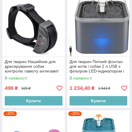
Для тварин Нашийник для
Для тварин Питний фонтан
дресирування собак
для котів і собак 2 л USB з
контролю гавкоту антигавкіт
фільтром LED-індикатором і
ремінець із регульованою
датчиком руху автоматичний
В наявності
В наявності
довжиною Польща
Польща
496
1 234,40
₴
₴
620 ₴
1 543 ₴
Купити
Купити
–20%
–20%