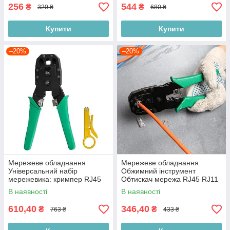
256
544
₴
₴
320 ₴
680 ₴
Купити
Купити
–20%
–20%
Мережеве обладнання
Мережеве обладнання
Універсальний набір
Обжимний інструмент
мережевика: кримпер RJ45
Обтискач мережа RJ45 RJ11
тестер кабелю стрипер та
RJ12 стрипер сталевий
В наявності
В наявності
100 конекторів RJ45 Польща
Польща
610,40
346,40
₴
₴
763 ₴
433 ₴