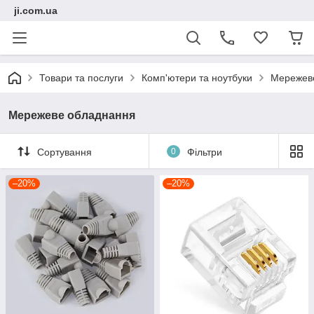
ji.com.ua
Товари та послуги
Комп'ютери та ноутбуки
Мережев
Мережеве обладнання
Сортування
0
Фільтри
–20%
–20%