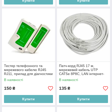
Купити
Купити
Тестер телефонного та
Патч-корд RJ45 17 м,
мережевого кабелю RJ45
мережевий кабель UTP
RJ11, прилад для діагностики
CAT5e 8P8C, LAN інтернет-
зелений
кабель, білий
В наявності
В наявності
150
135
₴
₴
Купити
Купити