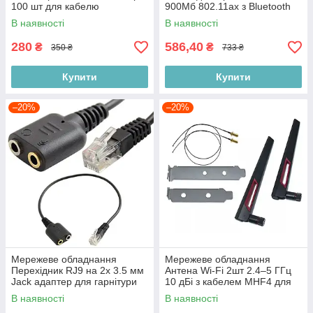
100 шт для кабелю
900Мб 802.11ax з Bluetooth
Cat5/Cat5e/Cat6 мережеві
5.4 мережевий бездротовий
В наявності
В наявності
роз’єми під обтискання
модуль Польща
Польща
280
586,40
₴
₴
350 ₴
733 ₴
Купити
Купити
–20%
–20%
Мережеве обладнання
Мережеве обладнання
Перехідник RJ9 на 2x 3.5 мм
Антена Wi-Fi 2шт 2.4–5 ГГц
Jack адаптер для гарнітури
10 дБі з кабелем MHF4 для
IP-телефон для підключення
модулів Intel AX200 AX210
В наявності
В наявності
стандартних гарнітур Польща
адаптерів PCIe Польща