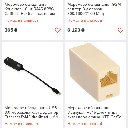
Мережеве обладнання
Мережеве обладнання GSM
Конектор 10шт RJ45 8P8C
репітер 3 діапазони
Cat6 EZ-RJ45 з наскрізним
900/1800/2100 МГц
отвором Польща
підсилювач мобільного
Немає в наявності
Немає в наявності
зв’язку 2G/3G/4G LTE для
дому офісу та котеджу
365
6 193
₴
₴
Мережеве обладнання USB
Мережеве обладнання
3.0 мережева карта адаптер
З’єднувач RJ45 джойнт для
Ethernet RJ45 гігабітний LAN
витої пари сгонка UTP Cat5e
1 Гбіт/с для ноутбука і ПК
Cat6 конектор Ethernet
Немає в наявності
Немає в наявності
Польща
Польща