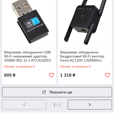
Мережеве обладнання USB
Мережеве обладнання
Wi-Fi мережевий адаптер
Бездротовий Wi-Fi репітер
300Мб 802.11 n RTL8192EU
Fenvi AC1200 1200Мбіт/с
мікро Польща
2.4/5ГГц підсилювач сигналу
Немає в наявності
Немає в наявності
інтернету Польща
605
1 318
₴
₴
Показати ще
1
/ 3