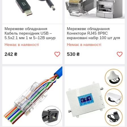
Мережеве обладнання
Мережеве обладнання
Кабель перехідник USB –
Конектори RJ45 8P8C
5.5x2.1 мм 1 м 5–12В шнур
екрановані набір 100 шт для
живлення для роутера
кабелю Cat5e/Cat6 мережеві
Немає в наявності
Немає в наявності
модема та пристроїв Польща
роз’єми Польща
242
530
₴
₴