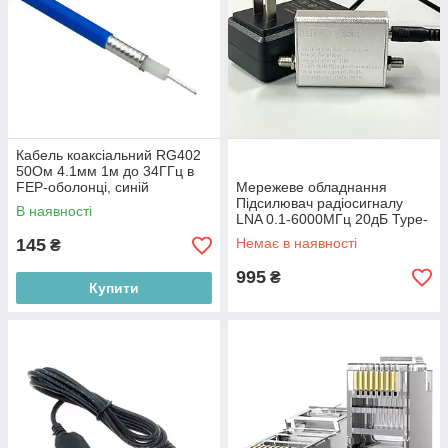
Кабель коаксіальний RG402
50Ом 4.1мм 1м до 34ГГц в
FEP-оболонці, синій
Мережеве обладнання
Підсилювач радіосигналу
В наявності
LNA 0.1-6000МГц 20дБ Type-
C HTOOL HT004 для зв'язку
145
Немає в наявності
₴
та ТВ Польща
995
₴
Купити