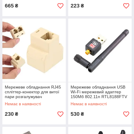
665
223
₴
₴
Мережеве обладнання RJ45
Мережеве обладнання USB
спліттер-конектор для витої
Wi-Fi мережевий адаптер
пари розгалужувач
150Мб 802.11n RTL8188FTV
мережевого кабелю Ethernet
з антеною Польща
Немає в наявності
Немає в наявності
Польща
230
530
₴
₴