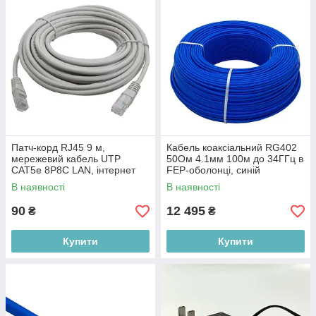
Патч-корд RJ45 9 м,
Кабель коаксіальний RG402
мережевий кабель UTP
50Ом 4.1мм 100м до 34ГГц в
CAT5e 8P8C LAN, інтернет
FEP-оболонці, синій
кабель для комп’ютера та
В наявності
В наявності
роутера, білий
90
12 495
₴
₴
Купити
Купити