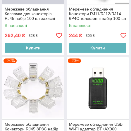
Мережеве обладнання
Мережеве обладнання
Ковпачки для конекторів
Конектори RJ11/RJ12/RJ14
RJ45 набір 100 шт захисні
6P4C телефонні набір 100 шт
ковпачки Cat5e UTP/STP для
роз’єми для кабелю та
В наявності
В наявності
кабелю Польща
телефонних ліній Польща
262,40
244
₴
₴
328 ₴
305 ₴
Купити
Купити
–20%
–20%
Мережеве обладнання
Мережеве обладнання USB
Конектори RJ45 8P8C набір
Wi-Fi адаптер BT+AX900